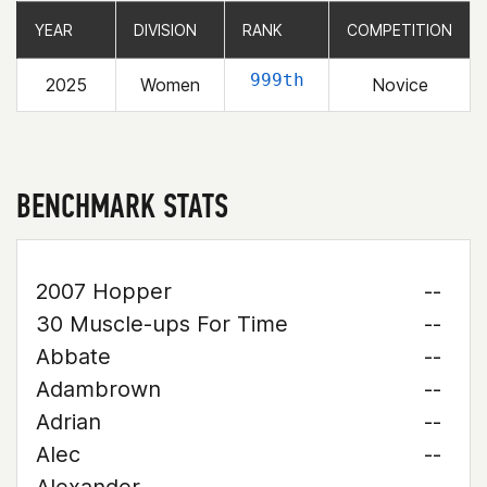
YEAR
YEAR
DIVISION
DIVISION
RANK
RANK
COMPETITION
COMPETITION
999th
2025
Women
Novice
BENCHMARK STATS
2007 Hopper
--
30 Muscle-ups For Time
--
Abbate
--
Adambrown
--
Adrian
--
Alec
--