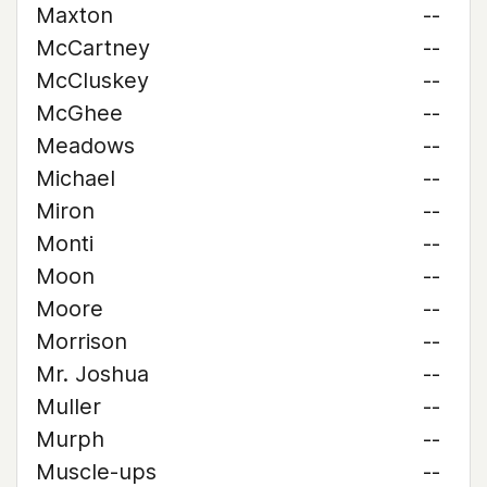
Maxton
--
McCartney
--
McCluskey
--
McGhee
--
Meadows
--
Michael
--
Miron
--
Monti
--
Moon
--
Moore
--
Morrison
--
Mr. Joshua
--
Muller
--
Murph
--
Muscle-ups
--