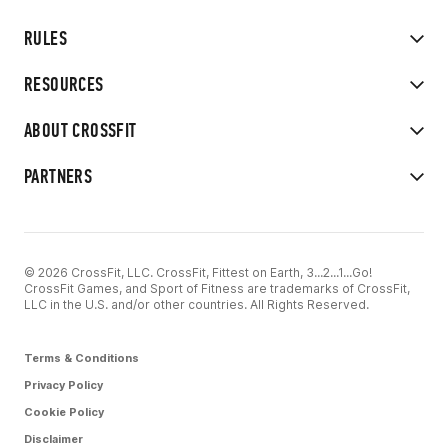
RULES
RESOURCES
ABOUT CROSSFIT
PARTNERS
© 2026 CrossFit, LLC. CrossFit, Fittest on Earth, 3...2...1...Go!
CrossFit Games, and Sport of Fitness are trademarks of CrossFit,
LLC in the U.S. and/or other countries. All Rights Reserved.
Terms & Conditions
Privacy Policy
Cookie Policy
Disclaimer