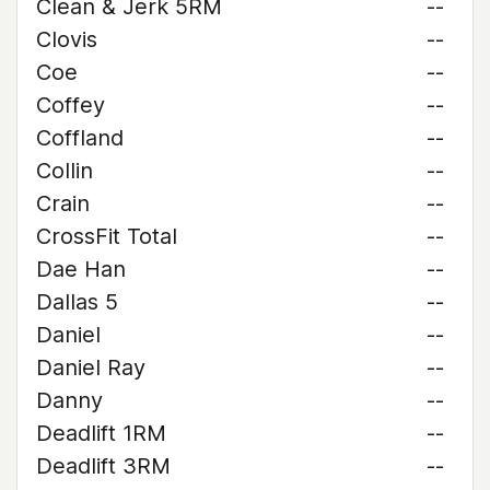
Clean & Jerk 5RM
--
Clovis
--
Coe
--
Coffey
--
Coffland
--
Collin
--
Crain
--
CrossFit Total
--
Dae Han
--
Dallas 5
--
Daniel
--
Daniel Ray
--
Danny
--
Deadlift 1RM
--
Deadlift 3RM
--