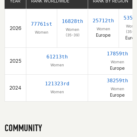
YEAR
YEAR
RANK WORLDWIDE
RANK WORLDWIDE
RANK BY REGION
RANK BY REGION
5358
25712th
16828th
77761st
Wome
2026
Women
Women
(35-3
Women
Europe
(35-39)
Euro
17859th
61213th
2025
Women
Women
Europe
38259th
121323rd
2024
Women
Women
Europe
COMMUNITY