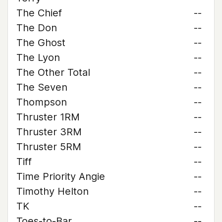
The Chief
--
The Don
--
The Ghost
--
The Lyon
--
The Other Total
--
The Seven
--
Thompson
--
Thruster 1RM
--
Thruster 3RM
--
Thruster 5RM
--
Tiff
--
Time Priority Angie
--
Timothy Helton
--
TK
--
Toes-to-Bar
--