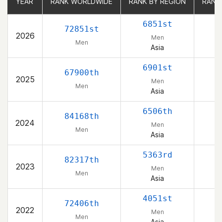
YEAR
YEAR
RANK WORLDWIDE
RANK WORLDWIDE
RANK BY REGION
RANK BY REGION
RANK
RANK
6851st
72851st
2026
Men
Men
Asia
P
6901st
67900th
2025
Men
Men
Asia
P
6506th
84168th
2024
Men
Men
Asia
P
5363rd
82317th
2023
Men
Men
Asia
P
4051st
72406th
2022
Men
Men
Asia
P