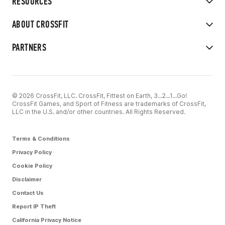
RESOURCES
ABOUT CROSSFIT
PARTNERS
© 2026 CrossFit, LLC. CrossFit, Fittest on Earth, 3...2...1...Go!
CrossFit Games, and Sport of Fitness are trademarks of CrossFit,
LLC in the U.S. and/or other countries. All Rights Reserved.
Terms & Conditions
Privacy Policy
Cookie Policy
Disclaimer
Contact Us
Report IP Theft
California Privacy Notice