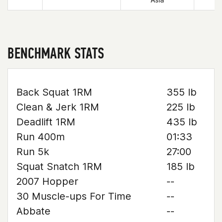
BENCHMARK STATS
Back Squat 1RM
355 lb
Clean & Jerk 1RM
225 lb
Deadlift 1RM
435 lb
Run 400m
01:33
Run 5k
27:00
Squat Snatch 1RM
185 lb
2007 Hopper
--
30 Muscle-ups For Time
--
Abbate
--