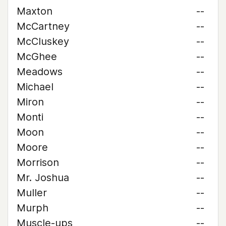
Maxton
--
McCartney
--
McCluskey
--
McGhee
--
Meadows
--
Michael
--
Miron
--
Monti
--
Moon
--
Moore
--
Morrison
--
Mr. Joshua
--
Muller
--
Murph
--
Muscle-ups
--