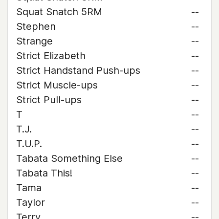
Squat Snatch 5RM
--
Stephen
--
Strange
--
Strict Elizabeth
--
Strict Handstand Push-ups
--
Strict Muscle-ups
--
Strict Pull-ups
--
T
--
T.J.
--
T.U.P.
--
Tabata Something Else
--
Tabata This!
--
Tama
--
Taylor
--
Terry
--