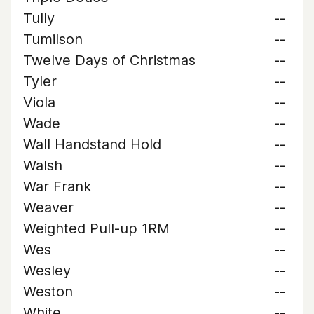
Tully
--
Tumilson
--
Twelve Days of Christmas
--
Tyler
--
Viola
--
Wade
--
Wall Handstand Hold
--
Walsh
--
War Frank
--
Weaver
--
Weighted Pull-up 1RM
--
Wes
--
Wesley
--
Weston
--
White
--