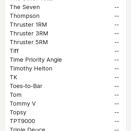
The Seven
--
Thompson
--
Thruster 1RM
--
Thruster 3RM
--
Thruster 5RM
--
Tiff
--
Time Priority Angie
--
Timothy Helton
--
TK
--
Toes-to-Bar
--
Tom
--
Tommy V
--
Topsy
--
TPT9000
--
Triple Deuce
--