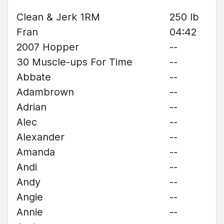
Clean & Jerk 1RM
250 lb
Fran
04:42
2007 Hopper
--
30 Muscle-ups For Time
--
Abbate
--
Adambrown
--
Adrian
--
Alec
--
Alexander
--
Amanda
--
Andi
--
Andy
--
Angie
--
Annie
--