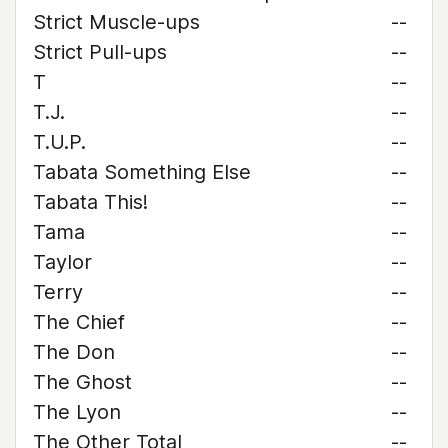
Strict Muscle-ups
--
Strict Pull-ups
--
T
--
T.J.
--
T.U.P.
--
Tabata Something Else
--
Tabata This!
--
Tama
--
Taylor
--
Terry
--
The Chief
--
The Don
--
The Ghost
--
The Lyon
--
The Other Total
--