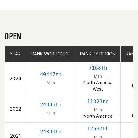
OPEN
YEAR
YEAR
RANK WORLDWIDE
RANK WORLDWIDE
RANK BY REGION
RANK BY REGION
RANK
RANK
7168th
40447th
Men
2024
North America
Men
Un
West
11323rd
24805th
2022
Men
Men
North America
Un
12687th
24399th
2021
Men