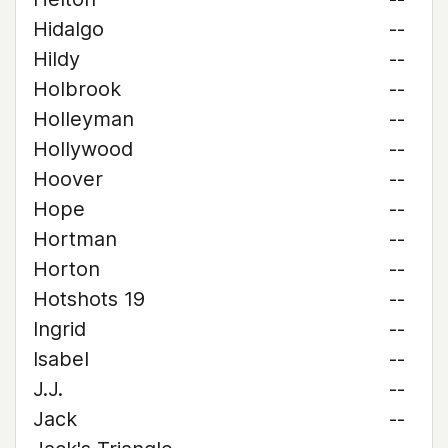
Hidalgo
--
Hildy
--
Holbrook
--
Holleyman
--
Hollywood
--
Hoover
--
Hope
--
Hortman
--
Horton
--
Hotshots 19
--
Ingrid
--
Isabel
--
J.J.
--
Jack
--