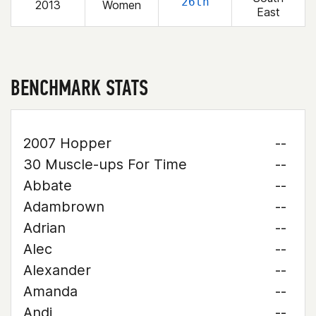
26th
2013
Women
East
BENCHMARK STATS
2007 Hopper
--
30 Muscle-ups For Time
--
Abbate
--
Adambrown
--
Adrian
--
Alec
--
Alexander
--
Amanda
--
Andi
--