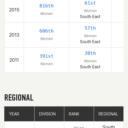
61st
816th
2015
Women
Women
South East
57th
606th
2013
Women
Women
South East
30th
391st
2011
Women
Women
South East
REGIONAL
YEAR
YEAR
DIVISION
DIVISION
RANK
RANK
REGIONAL
REGIONAL
South