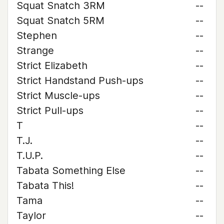
Squat Snatch 3RM
--
Squat Snatch 5RM
--
Stephen
--
Strange
--
Strict Elizabeth
--
Strict Handstand Push-ups
--
Strict Muscle-ups
--
Strict Pull-ups
--
T
--
T.J.
--
T.U.P.
--
Tabata Something Else
--
Tabata This!
--
Tama
--
Taylor
--