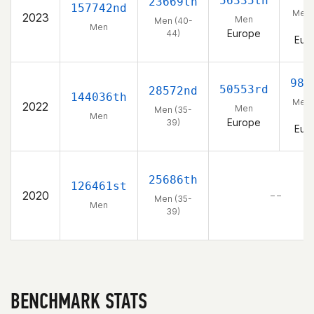
56335th
23669th
157742nd
Men 
2023
Men
Men (40-
44
Men
Europe
44)
Eur
982
50553rd
28572nd
144036th
Men 
2022
Men
Men (35-
39
Men
Europe
39)
Eur
25686th
126461st
2020
– –
Men (35-
Men
39)
BENCHMARK STATS