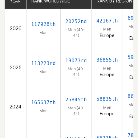
YEAR
YEAR
RANK WORLDWIDE
RANK WORLDWIDE
RANK BY REGION
RANK BY REGION
692
42167th
20252nd
117928th
Men 
2026
Men
Men (40-
44
Men
Europe
44)
Eur
594
36855th
19073rd
113223rd
Men 
2025
Men
Men (40-
44
Men
Europe
44)
Eur
867
58835th
25845th
165637th
Men 
2024
Men
Men (40-
44
Men
Europe
44)
Eur
785