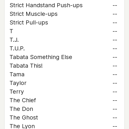
Strict Handstand Push-ups
--
Strict Muscle-ups
--
Strict Pull-ups
--
T
--
T.J.
--
T.U.P.
--
Tabata Something Else
--
Tabata This!
--
Tama
--
Taylor
--
Terry
--
The Chief
--
The Don
--
The Ghost
--
The Lyon
--