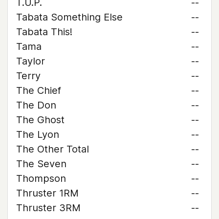
T.U.P.
--
Tabata Something Else
--
Tabata This!
--
Tama
--
Taylor
--
Terry
--
The Chief
--
The Don
--
The Ghost
--
The Lyon
--
The Other Total
--
The Seven
--
Thompson
--
Thruster 1RM
--
Thruster 3RM
--