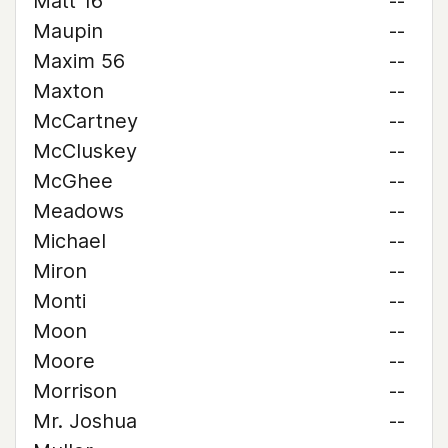
Matt 16
--
Maupin
--
Maxim 56
--
Maxton
--
McCartney
--
McCluskey
--
McGhee
--
Meadows
--
Michael
--
Miron
--
Monti
--
Moon
--
Moore
--
Morrison
--
Mr. Joshua
--