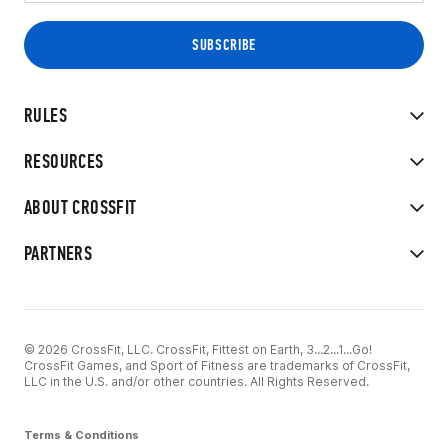
RULES
RESOURCES
ABOUT CROSSFIT
PARTNERS
© 2026 CrossFit, LLC. CrossFit, Fittest on Earth, 3...2...1...Go!
CrossFit Games, and Sport of Fitness are trademarks of CrossFit,
LLC in the U.S. and/or other countries. All Rights Reserved.
Terms & Conditions