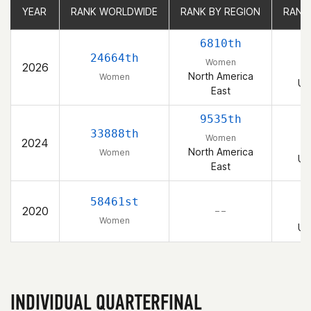
YEAR
YEAR
RANK WORLDWIDE
RANK WORLDWIDE
RANK BY REGION
RANK BY REGION
RANK
RANK
6810th
24664th
Women
2026
North America
Women
Un
East
9535th
33888th
Women
2024
North America
Women
Un
East
58461st
2020
– –
Women
Un
INDIVIDUAL QUARTERFINAL