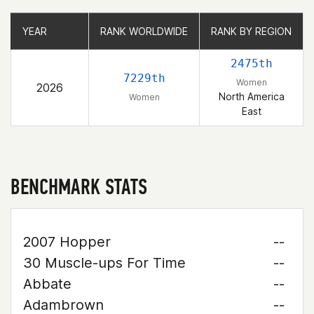
YEAR
YEAR
RANK WORLDWIDE
RANK WORLDWIDE
RANK BY REGION
RANK BY REGION
2475th
7229th
Women
2026
North America
Women
East
BENCHMARK STATS
2007 Hopper
--
30 Muscle-ups For Time
--
Abbate
--
Adambrown
--