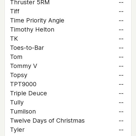
Thruster 5RM
--
Tiff
--
Time Priority Angie
--
Timothy Helton
--
TK
--
Toes-to-Bar
--
Tom
--
Tommy V
--
Topsy
--
TPT9000
--
Triple Deuce
--
Tully
--
Tumilson
--
Twelve Days of Christmas
--
Tyler
--