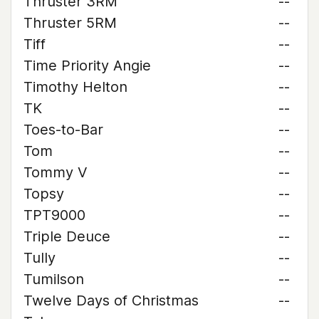
Thruster 3RM
--
Thruster 5RM
--
Tiff
--
Time Priority Angie
--
Timothy Helton
--
TK
--
Toes-to-Bar
--
Tom
--
Tommy V
--
Topsy
--
TPT9000
--
Triple Deuce
--
Tully
--
Tumilson
--
Twelve Days of Christmas
--