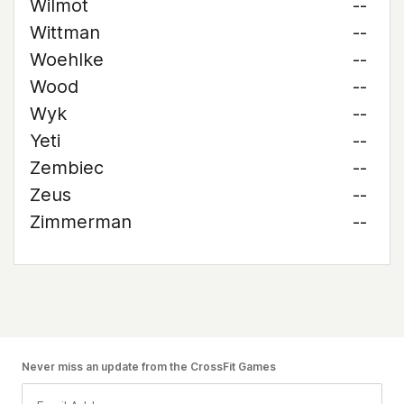
Wilmot
--
Wittman
--
Woehlke
--
Wood
--
Wyk
--
Yeti
--
Zembiec
--
Zeus
--
Zimmerman
--
Never miss an update from the CrossFit Games