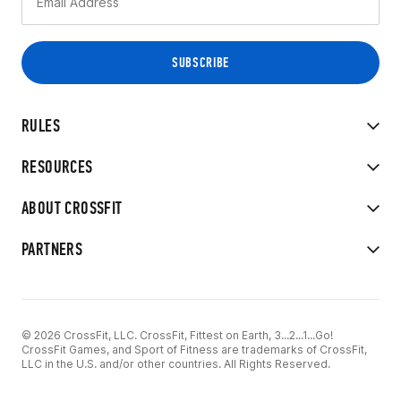
RULES
RESOURCES
ABOUT CROSSFIT
PARTNERS
© 2026 CrossFit, LLC. CrossFit, Fittest on Earth, 3...2...1...Go!
CrossFit Games, and Sport of Fitness are trademarks of CrossFit,
LLC in the U.S. and/or other countries. All Rights Reserved.