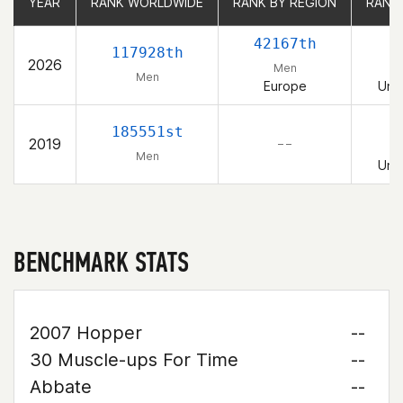
YEAR
YEAR
RANK WORLDWIDE
RANK WORLDWIDE
RANK BY REGION
RANK BY REGION
RANK
RANK
42167th
117928th
2026
Men
Men
Europe
Uni
1
185551st
2019
– –
Men
Uni
BENCHMARK STATS
2007 Hopper
--
30 Muscle-ups For Time
--
Abbate
--