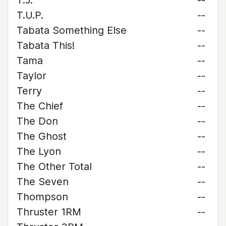
T.J.
--
T.U.P.
--
Tabata Something Else
--
Tabata This!
--
Tama
--
Taylor
--
Terry
--
The Chief
--
The Don
--
The Ghost
--
The Lyon
--
The Other Total
--
The Seven
--
Thompson
--
Thruster 1RM
--