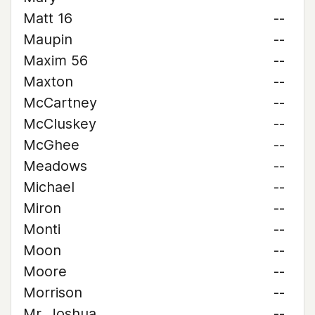
Matt 16
--
Maupin
--
Maxim 56
--
Maxton
--
McCartney
--
McCluskey
--
McGhee
--
Meadows
--
Michael
--
Miron
--
Monti
--
Moon
--
Moore
--
Morrison
--
Mr. Joshua
--