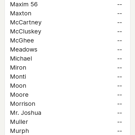
Maxim 56
--
Maxton
--
McCartney
--
McCluskey
--
McGhee
--
Meadows
--
Michael
--
Miron
--
Monti
--
Moon
--
Moore
--
Morrison
--
Mr. Joshua
--
Muller
--
Murph
--