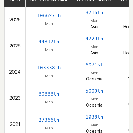
9716th
106627th
2026
Men
Men
Asia
Hong
4729th
44897th
2025
Men
Men
Asia
Hong
6071st
103338th
2024
Men
Men
Oceania
Ne
5000th
80888th
2023
Men
Men
Oceania
Ne
1938th
27366th
2021
Men
Men
Oceania
Ne