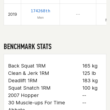
174268th
2019
– –
Men
Ne
BENCHMARK STATS
Back Squat 1RM
165 kg
Clean & Jerk 1RM
125 lb
Deadlift 1RM
183 kg
Squat Snatch 1RM
100 kg
2007 Hopper
--
30 Muscle-ups For Time
--