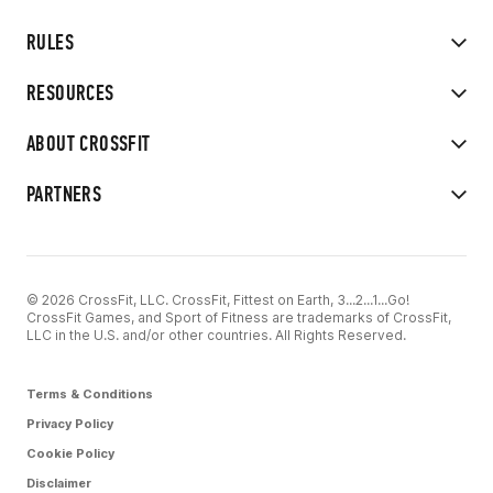
RULES
RESOURCES
ABOUT CROSSFIT
PARTNERS
© 2026 CrossFit, LLC. CrossFit, Fittest on Earth, 3...2...1...Go!
CrossFit Games, and Sport of Fitness are trademarks of CrossFit,
LLC in the U.S. and/or other countries. All Rights Reserved.
Terms & Conditions
Privacy Policy
Cookie Policy
Disclaimer