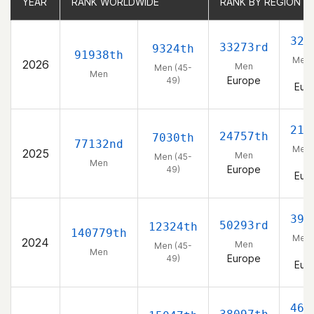
YEAR
YEAR
RANK WORLDWIDE
RANK WORLDWIDE
RANK BY REGION
RANK BY REGION
328
33273rd
9324th
91938th
Men 
2026
Men
Men (45-
49
Men
Europe
49)
Eur
219
24757th
7030th
77132nd
Men 
2025
Men
Men (45-
49
Men
Europe
49)
Eur
399
50293rd
12324th
140779th
Men 
2024
Men
Men (45-
49
Men
Europe
49)
Eur
468