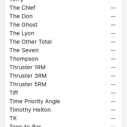
The Chief
--
The Don
--
The Ghost
--
The Lyon
--
The Other Total
--
The Seven
--
Thompson
--
Thruster 1RM
--
Thruster 3RM
--
Thruster 5RM
--
Tiff
--
Time Priority Angie
--
Timothy Helton
--
TK
--
Toes-to-Bar
--