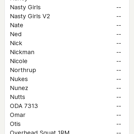
Nasty Girls
--
Nasty Girls V2
--
Nate
--
Ned
--
Nick
--
Nickman
--
Nicole
--
Northrup
--
Nukes
--
Nunez
--
Nutts
--
ODA 7313
--
Omar
--
Otis
--
Overhead Squat 1RM
--