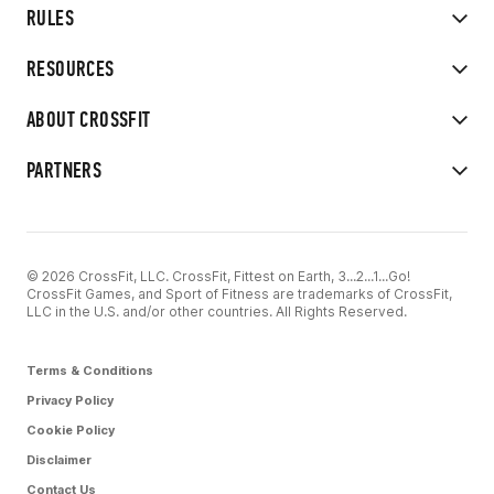
RULES
RESOURCES
ABOUT CROSSFIT
PARTNERS
© 2026 CrossFit, LLC. CrossFit, Fittest on Earth, 3...2...1...Go!
CrossFit Games, and Sport of Fitness are trademarks of CrossFit,
LLC in the U.S. and/or other countries. All Rights Reserved.
Terms & Conditions
Privacy Policy
Cookie Policy
Disclaimer
Contact Us