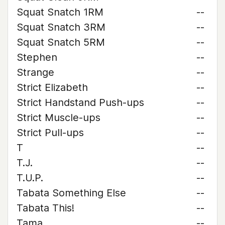
Squat Snatch 1RM
--
Squat Snatch 3RM
--
Squat Snatch 5RM
--
Stephen
--
Strange
--
Strict Elizabeth
--
Strict Handstand Push-ups
--
Strict Muscle-ups
--
Strict Pull-ups
--
T
--
T.J.
--
T.U.P.
--
Tabata Something Else
--
Tabata This!
--
Tama
--