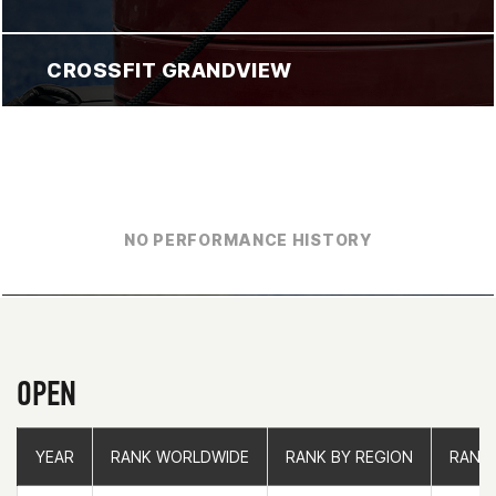
CROSSFIT GRANDVIEW
NO PERFORMANCE HISTORY
OPEN
YEAR
YEAR
RANK WORLDWIDE
RANK WORLDWIDE
RANK BY REGION
RANK BY REGION
RANK
RANK