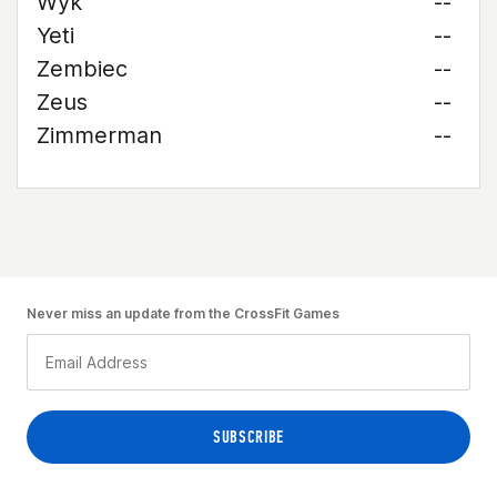
Wyk
--
Yeti
--
Zembiec
--
Zeus
--
Zimmerman
--
Never miss an update from the CrossFit Games