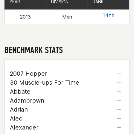
YEAR
YEAR
DIVISION
DIVISION
RANK
RANK
14th
2013
Men
BENCHMARK STATS
2007 Hopper
--
30 Muscle-ups For Time
--
Abbate
--
Adambrown
--
Adrian
--
Alec
--
Alexander
--