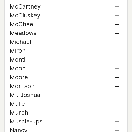
McCartney
--
McCluskey
--
McGhee
--
Meadows
--
Michael
--
Miron
--
Monti
--
Moon
--
Moore
--
Morrison
--
Mr. Joshua
--
Muller
--
Murph
--
Muscle-ups
--
Nancy
--