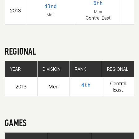
6th
43rd
2013
Men
Men
Central East
REGIONAL
YEAR
YEAR
DIVISION
DIVISION
RANK
RANK
REGIONAL
REGIONAL
Central
4th
2013
Men
East
GAMES