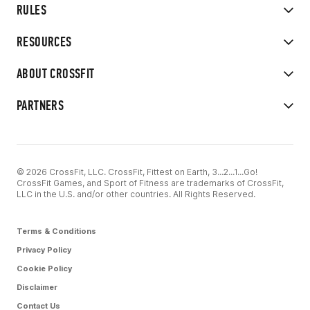
RULES
RESOURCES
ABOUT CROSSFIT
PARTNERS
© 2026 CrossFit, LLC. CrossFit, Fittest on Earth, 3...2...1...Go!
CrossFit Games, and Sport of Fitness are trademarks of CrossFit,
LLC in the U.S. and/or other countries. All Rights Reserved.
Terms & Conditions
Privacy Policy
Cookie Policy
Disclaimer
Contact Us