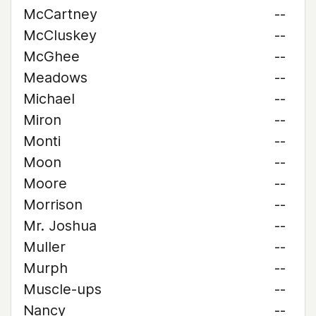
McCartney
--
McCluskey
--
McGhee
--
Meadows
--
Michael
--
Miron
--
Monti
--
Moon
--
Moore
--
Morrison
--
Mr. Joshua
--
Muller
--
Murph
--
Muscle-ups
--
Nancy
--