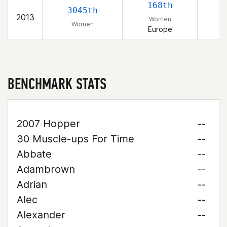
168th
3045th
2013
Women
Women
Europe
BENCHMARK STATS
2007 Hopper
--
30 Muscle-ups For Time
--
Abbate
--
Adambrown
--
Adrian
--
Alec
--
Alexander
--