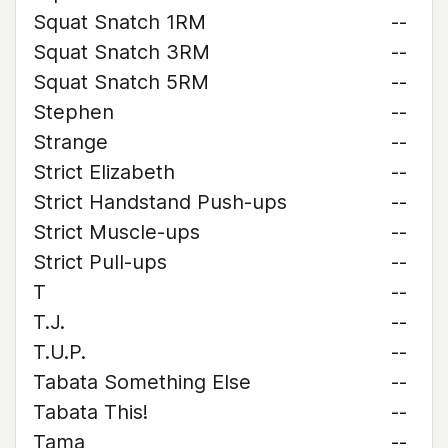
Squat Snatch 1RM
--
Squat Snatch 3RM
--
Squat Snatch 5RM
--
Stephen
--
Strange
--
Strict Elizabeth
--
Strict Handstand Push-ups
--
Strict Muscle-ups
--
Strict Pull-ups
--
T
--
T.J.
--
T.U.P.
--
Tabata Something Else
--
Tabata This!
--
Tama
--