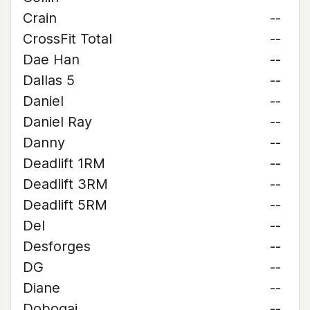
Crain
--
CrossFit Total
--
Dae Han
--
Dallas 5
--
Daniel
--
Daniel Ray
--
Danny
--
Deadlift 1RM
--
Deadlift 3RM
--
Deadlift 5RM
--
Del
--
Desforges
--
DG
--
Diane
--
Dobogai
--