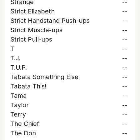
Strange
--
Strict Elizabeth
--
Strict Handstand Push-ups
--
Strict Muscle-ups
--
Strict Pull-ups
--
T
--
T.J.
--
T.U.P.
--
Tabata Something Else
--
Tabata This!
--
Tama
--
Taylor
--
Terry
--
The Chief
--
The Don
--