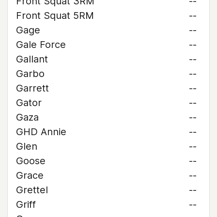
Front Squat 3RM
--
Front Squat 5RM
--
Gage
--
Gale Force
--
Gallant
--
Garbo
--
Garrett
--
Gator
--
Gaza
--
GHD Annie
--
Glen
--
Goose
--
Grace
--
Grettel
--
Griff
--