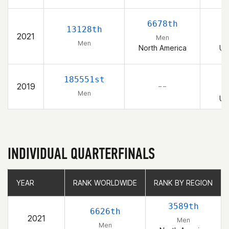
6678th
13128th
2021
Men
Men
North America
Un
185551st
2019
– –
Men
Un
INDIVIDUAL QUARTERFINALS
YEAR
YEAR
RANK WORLDWIDE
RANK WORLDWIDE
RANK BY REGION
RANK BY REGION
3589th
6626th
2021
Men
Men