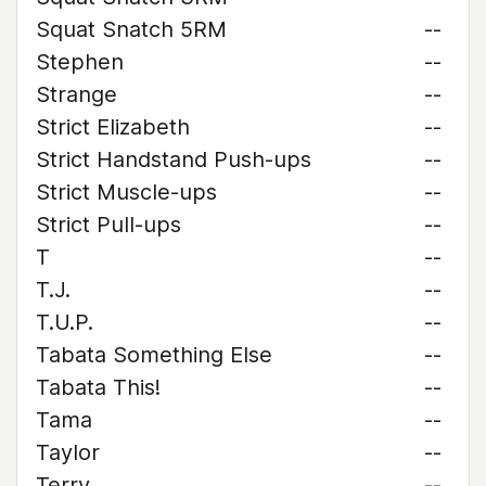
Squat Snatch 5RM
--
Stephen
--
Strange
--
Strict Elizabeth
--
Strict Handstand Push-ups
--
Strict Muscle-ups
--
Strict Pull-ups
--
T
--
T.J.
--
T.U.P.
--
Tabata Something Else
--
Tabata This!
--
Tama
--
Taylor
--
Terry
--