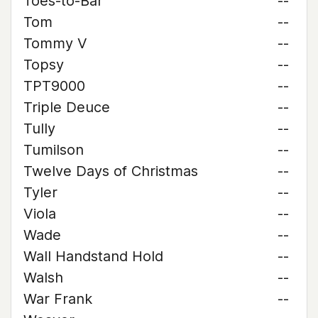
Toes-to-Bar
--
Tom
--
Tommy V
--
Topsy
--
TPT9000
--
Triple Deuce
--
Tully
--
Tumilson
--
Twelve Days of Christmas
--
Tyler
--
Viola
--
Wade
--
Wall Handstand Hold
--
Walsh
--
War Frank
--