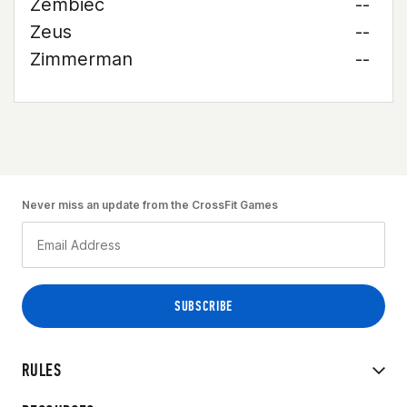
Zembiec
--
Zeus
--
Zimmerman
--
Never miss an update from the CrossFit Games
RULES