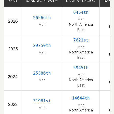
YEAR
YEAR
RANK WORLDWIDE
RANK WORLDWIDE
RANK BY REGION
RANK BY REGION
RANK
RANK
6464th
26566th
Men
2026
North America
Men
Un
East
7621st
29750th
Men
2025
North America
Men
Un
East
5945th
25386th
Men
2024
North America
Men
Un
East
14644th
31981st
2022
Men
Men
North America
Un