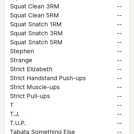
Squat Clean 3RM
--
Squat Clean 5RM
--
Squat Snatch 1RM
--
Squat Snatch 3RM
--
Squat Snatch 5RM
--
Stephen
--
Strange
--
Strict Elizabeth
--
Strict Handstand Push-ups
--
Strict Muscle-ups
--
Strict Pull-ups
--
T
--
T.J.
--
T.U.P.
--
Tabata Something Else
--