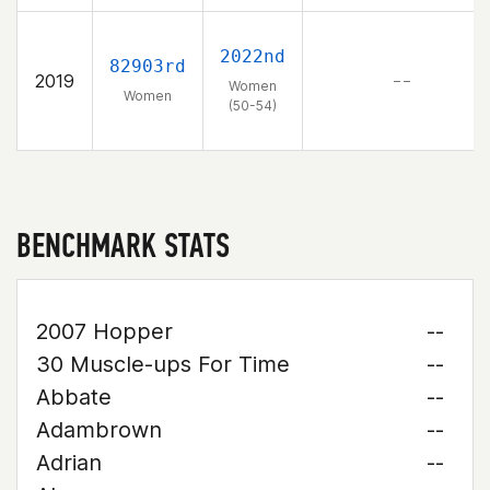
2022nd
82903rd
2019
– –
Women
Women
(50-54)
BENCHMARK STATS
2007 Hopper
--
30 Muscle-ups For Time
--
Abbate
--
Adambrown
--
Adrian
--