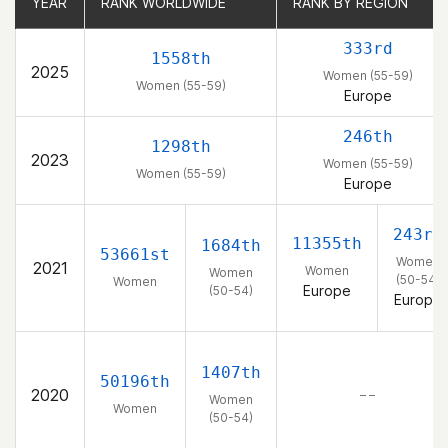
YEAR
YEAR
RANK WORLDWIDE
RANK WORLDWIDE
RANK BY REGION
RANK BY REGION
333rd
1558th
2025
Women (55-59)
Women (55-59)
Europe
246th
1298th
2023
Women (55-59)
Women (55-59)
Europe
243rd
11355th
1684th
53661st
Women
2021
Women
Women
(50-54)
Women
Europe
(50-54)
Europe
1407th
50196th
2020
– –
Women
Women
(50-54)