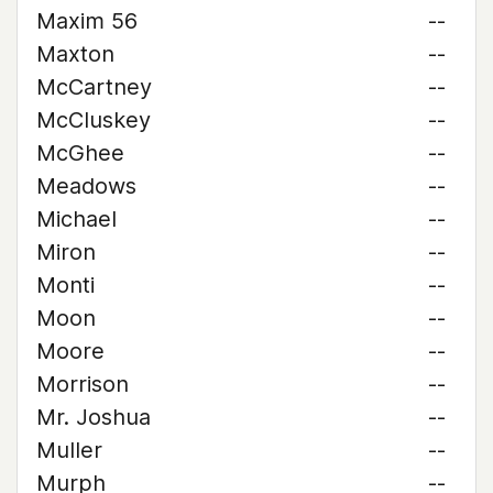
Maxim 56
--
Maxton
--
McCartney
--
McCluskey
--
McGhee
--
Meadows
--
Michael
--
Miron
--
Monti
--
Moon
--
Moore
--
Morrison
--
Mr. Joshua
--
Muller
--
Murph
--