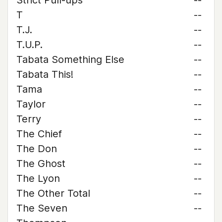
Strict Pull-ups
--
T
--
T.J.
--
T.U.P.
--
Tabata Something Else
--
Tabata This!
--
Tama
--
Taylor
--
Terry
--
The Chief
--
The Don
--
The Ghost
--
The Lyon
--
The Other Total
--
The Seven
--