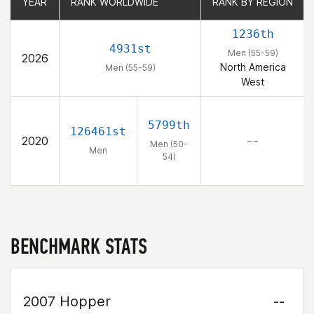
YEAR
YEAR
RANK WORLDWIDE
RANK WORLDWIDE
RANK BY REGION
RANK BY REGION
1236th
4931st
Men (55-59)
2026
North America
Men (55-59)
West
5799th
126461st
2020
– –
Men (50-
Men
54)
BENCHMARK STATS
2007 Hopper
--