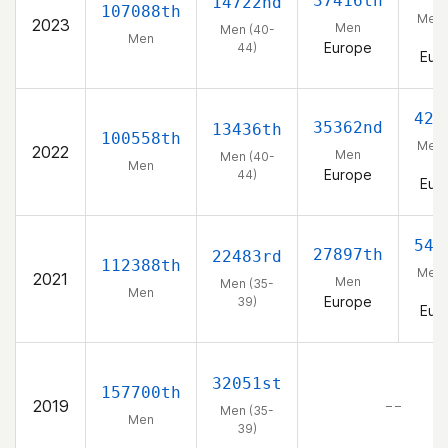
37416th
14722nd
107088th
Men 
2023
Men
Men (40-
44
Men
Europe
44)
Eur
426
35362nd
13436th
100558th
Men 
2022
Men
Men (40-
44
Men
Europe
44)
Eur
543
27897th
22483rd
112388th
Men 
2021
Men
Men (35-
39
Men
Europe
39)
Eur
32051st
157700th
2019
– –
Men (35-
Men
39)