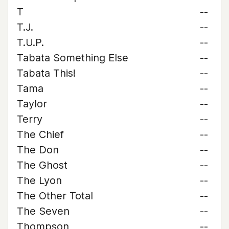
T
--
T.J.
--
T.U.P.
--
Tabata Something Else
--
Tabata This!
--
Tama
--
Taylor
--
Terry
--
The Chief
--
The Don
--
The Ghost
--
The Lyon
--
The Other Total
--
The Seven
--
Thompson
--