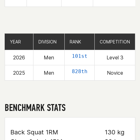
YEAR
YEAR
DIVISION
DIVISION
RANK
RANK
COMPETITION
COMPETITION
101st
2026
Men
Level 3
828th
2025
Men
Novice
BENCHMARK STATS
Back Squat 1RM
130 kg