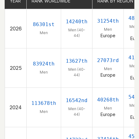
YEAR
YEAR
RANK WORLDWIDE
RANK WORLDWIDE
RANK BY REGION
RANK BY REGION
483
31254th
14240th
86301st
Men 
2026
Men
Men (40-
44
Men
Europe
44)
Eur
410
27073rd
13627th
83924th
Men 
2025
Men
Men (40-
44
Men
Europe
44)
Eur
540
40268th
16542nd
113678th
Men 
2024
Men
Men (40-
44
Men
Europe
44)
Eur
458