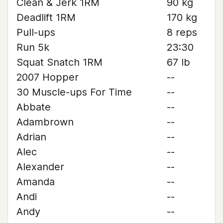
Clean & Jerk 1RM
90 kg
Deadlift 1RM
170 kg
Pull-ups
8 reps
Run 5k
23:30
Squat Snatch 1RM
67 lb
2007 Hopper
--
30 Muscle-ups For Time
--
Abbate
--
Adambrown
--
Adrian
--
Alec
--
Alexander
--
Amanda
--
Andi
--
Andy
--