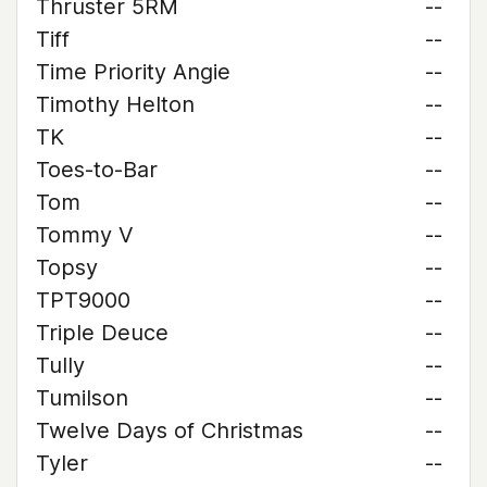
Thruster 5RM
--
Tiff
--
Time Priority Angie
--
Timothy Helton
--
TK
--
Toes-to-Bar
--
Tom
--
Tommy V
--
Topsy
--
TPT9000
--
Triple Deuce
--
Tully
--
Tumilson
--
Twelve Days of Christmas
--
Tyler
--