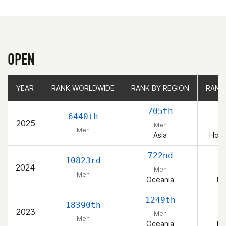
OPEN
YEAR
YEAR
RANK WORLDWIDE
RANK WORLDWIDE
RANK BY REGION
RANK BY REGION
RANK
RANK
705th
6440th
2025
Men
Men
Asia
Hong
722nd
10823rd
2024
Men
Men
Oceania
Ne
1249th
18390th
2023
Men
Men
Oceania
Ne