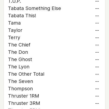
T.U.P.
--
Tabata Something Else
--
Tabata This!
--
Tama
--
Taylor
--
Terry
--
The Chief
--
The Don
--
The Ghost
--
The Lyon
--
The Other Total
--
The Seven
--
Thompson
--
Thruster 1RM
--
Thruster 3RM
--