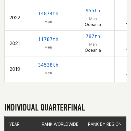
955th
14874th
2022
Men
Men
Oceania
Ne
787th
11787th
2021
Men
Men
Oceania
Ne
34538th
2019
– –
Men
Ne
INDIVIDUAL QUARTERFINAL
YEAR
YEAR
RANK WORLDWIDE
RANK WORLDWIDE
RANK BY REGION
RANK BY REGION