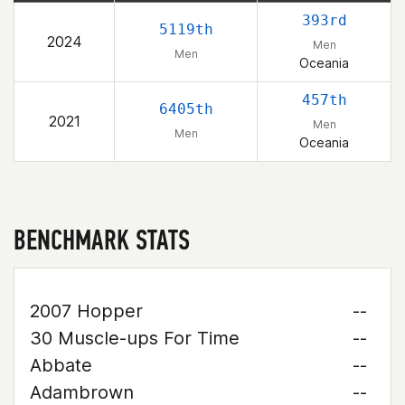
393rd
5119th
2024
Men
Men
Oceania
457th
6405th
2021
Men
Men
Oceania
BENCHMARK STATS
2007 Hopper
--
30 Muscle-ups For Time
--
Abbate
--
Adambrown
--