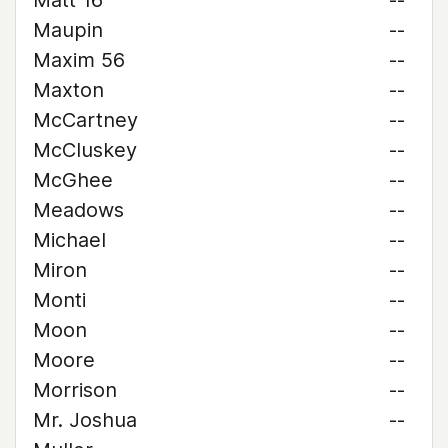
Matt 16
--
Maupin
--
Maxim 56
--
Maxton
--
McCartney
--
McCluskey
--
McGhee
--
Meadows
--
Michael
--
Miron
--
Monti
--
Moon
--
Moore
--
Morrison
--
Mr. Joshua
--