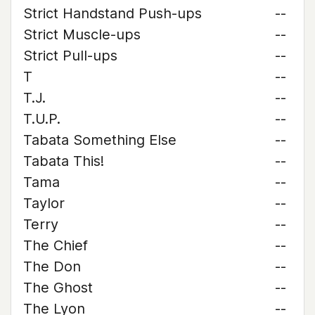
Strict Handstand Push-ups
--
Strict Muscle-ups
--
Strict Pull-ups
--
T
--
T.J.
--
T.U.P.
--
Tabata Something Else
--
Tabata This!
--
Tama
--
Taylor
--
Terry
--
The Chief
--
The Don
--
The Ghost
--
The Lyon
--