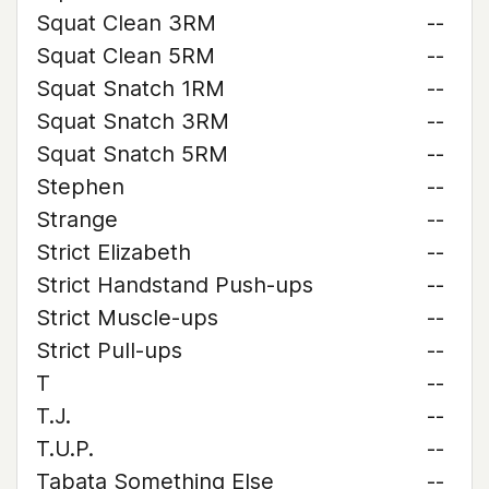
Squat Clean 3RM
--
Squat Clean 5RM
--
Squat Snatch 1RM
--
Squat Snatch 3RM
--
Squat Snatch 5RM
--
Stephen
--
Strange
--
Strict Elizabeth
--
Strict Handstand Push-ups
--
Strict Muscle-ups
--
Strict Pull-ups
--
T
--
T.J.
--
T.U.P.
--
Tabata Something Else
--