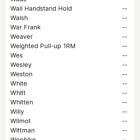
Wall Handstand Hold
--
Walsh
--
War Frank
--
Weaver
--
Weighted Pull-up 1RM
--
Wes
--
Wesley
--
Weston
--
White
--
Whitt
--
Whitten
--
Willy
--
Wilmot
--
Wittman
--
Woehlke
--