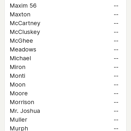
Maxim 56
--
Maxton
--
McCartney
--
McCluskey
--
McGhee
--
Meadows
--
Michael
--
Miron
--
Monti
--
Moon
--
Moore
--
Morrison
--
Mr. Joshua
--
Muller
--
Murph
--