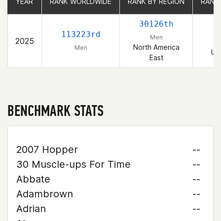
YEAR
YEAR
RANK WORLDWIDE
RANK WORLDWIDE
RANK BY REGION
RANK BY REGION
RANK
RANK
30126th
4
113223rd
Men
2025
North America
Men
Un
East
BENCHMARK STATS
2007 Hopper
--
30 Muscle-ups For Time
--
Abbate
--
Adambrown
--
Adrian
--