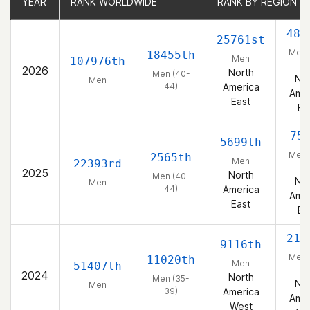
YEAR
YEAR
RANK WORLDWIDE
RANK WORLDWIDE
RANK BY REGION
RANK BY REGION
483
25761st
Men 
18455th
Men
107976th
44
2026
North
Men (40-
Nor
Men
44)
America
Amer
East
Ea
75
5699th
Men 
2565th
Men
22393rd
44
2025
North
Men (40-
Nor
Men
44)
America
Amer
East
Ea
216
9116th
Men 
11020th
Men
51407th
39
2024
North
Men (35-
Nor
Men
39)
America
Amer
West