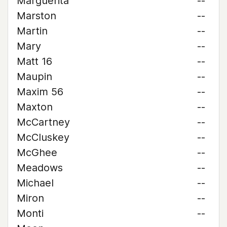
Marguerita
--
Marston
--
Martin
--
Mary
--
Matt 16
--
Maupin
--
Maxim 56
--
Maxton
--
McCartney
--
McCluskey
--
McGhee
--
Meadows
--
Michael
--
Miron
--
Monti
--