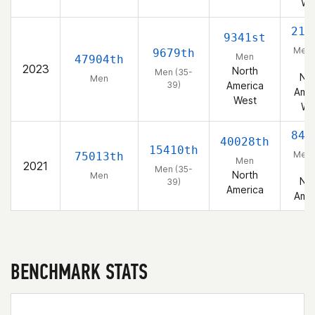
We
214
9341st
Men 
9679th
Men
47904th
39
2023
North
Men (35-
Nor
Men
39)
America
Amer
West
We
841
40028th
15410th
Men 
75013th
Men
2021
39
Men (35-
North
Men
Nor
39)
America
Amer
BENCHMARK STATS