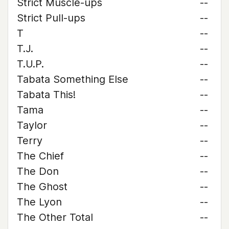
Strict Muscle-ups
--
Strict Pull-ups
--
T
--
T.J.
--
T.U.P.
--
Tabata Something Else
--
Tabata This!
--
Tama
--
Taylor
--
Terry
--
The Chief
--
The Don
--
The Ghost
--
The Lyon
--
The Other Total
--