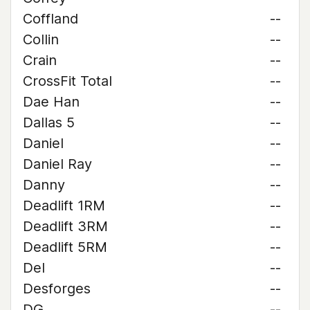
Coffland
--
Collin
--
Crain
--
CrossFit Total
--
Dae Han
--
Dallas 5
--
Daniel
--
Daniel Ray
--
Danny
--
Deadlift 1RM
--
Deadlift 3RM
--
Deadlift 5RM
--
Del
--
Desforges
--
DG
--