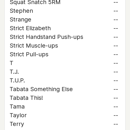
Squat Snatch 5RM
--
Stephen
--
Strange
--
Strict Elizabeth
--
Strict Handstand Push-ups
--
Strict Muscle-ups
--
Strict Pull-ups
--
T
--
T.J.
--
T.U.P.
--
Tabata Something Else
--
Tabata This!
--
Tama
--
Taylor
--
Terry
--