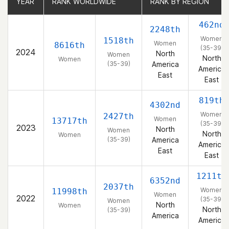
YEAR
YEAR
RANK WORLDWIDE
RANK WORLDWIDE
RANK BY REGION
RANK BY REGION
462nd
2248th
Women
1518th
Women
8616th
(35-39)
2024
North
Women
North
Women
(35-39)
America
America
East
East
819th
4302nd
Women
2427th
Women
13717th
(35-39)
2023
North
Women
North
Women
(35-39)
America
America
East
East
1211th
6352nd
2037th
Women
11998th
Women
2022
(35-39)
Women
North
Women
North
(35-39)
America
America