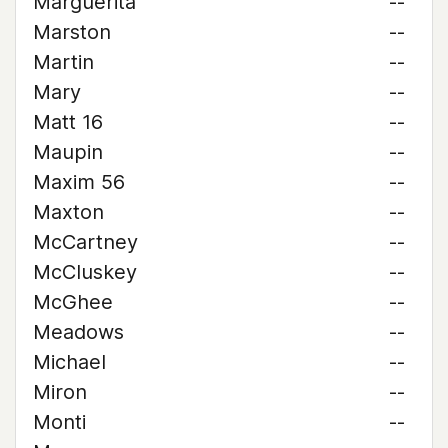
Marguerita
--
Marston
--
Martin
--
Mary
--
Matt 16
--
Maupin
--
Maxim 56
--
Maxton
--
McCartney
--
McCluskey
--
McGhee
--
Meadows
--
Michael
--
Miron
--
Monti
--