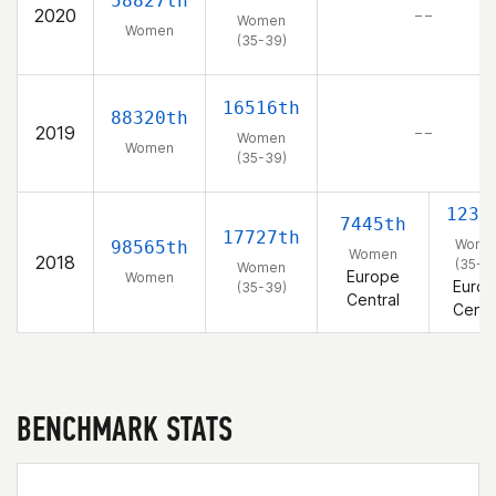
58827th
2020
– –
Women
Women
(35-39)
16516th
88320th
2019
– –
Women
Women
(35-39)
1233
7445th
17727th
Wome
98565th
Women
2018
(35-3
Women
Europe
Women
Euro
(35-39)
Central
Centr
BENCHMARK STATS