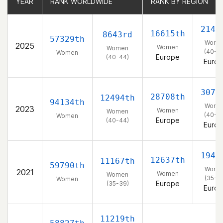
YEAR
YEAR
RANK WORLDWIDE
RANK WORLDWIDE
RANK BY REGION
RANK BY REGION
2142
16615th
8643rd
57329th
Wome
2025
Women
Women
(40-4
Women
Europe
(40-44)
Euro
3070
28708th
12494th
94134th
Wome
2023
Women
Women
(40-4
Women
Europe
(40-44)
Euro
1941
12637th
11167th
59790th
Wome
2021
Women
Women
(35-3
Women
Europe
(35-39)
Euro
11219th