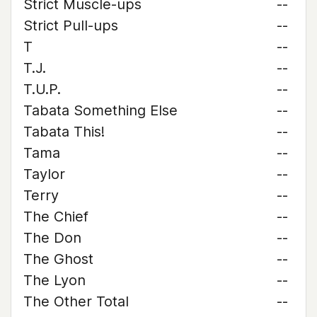
Strict Muscle-ups
--
Strict Pull-ups
--
T
--
T.J.
--
T.U.P.
--
Tabata Something Else
--
Tabata This!
--
Tama
--
Taylor
--
Terry
--
The Chief
--
The Don
--
The Ghost
--
The Lyon
--
The Other Total
--