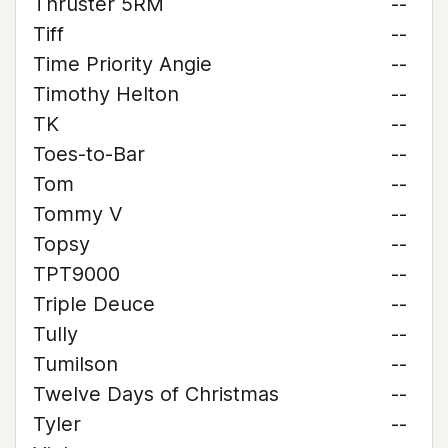
Thruster 5RM
--
Tiff
--
Time Priority Angie
--
Timothy Helton
--
TK
--
Toes-to-Bar
--
Tom
--
Tommy V
--
Topsy
--
TPT9000
--
Triple Deuce
--
Tully
--
Tumilson
--
Twelve Days of Christmas
--
Tyler
--