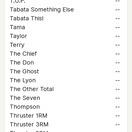
T.U.P.
--
Tabata Something Else
--
Tabata This!
--
Tama
--
Taylor
--
Terry
--
The Chief
--
The Don
--
The Ghost
--
The Lyon
--
The Other Total
--
The Seven
--
Thompson
--
Thruster 1RM
--
Thruster 3RM
--