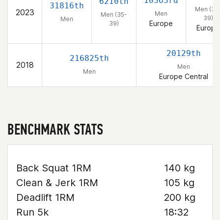
10363rd
6210th
31816th
Men (35
2023
Men
Men (35-
39)
Men
Europe
39)
Europe
20129th
216825th
2018
Men
Men
Europe Central
BENCHMARK STATS
Back Squat 1RM
140 kg
Clean & Jerk 1RM
105 kg
Deadlift 1RM
200 kg
Run 5k
18:32