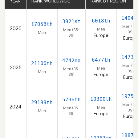
YEAR
YEAR
RANK WORLDWIDE
RANK WORLDWIDE
RANK BY REGION
RANK BY REGION
1404t
6018th
3921st
17058th
Men (35
2026
Men
Men (35-
39)
Men
Europe
39)
Europe
1473r
6477th
4742nd
21106th
Men (35
2025
Men
Men (35-
39)
Men
Europe
39)
Europe
1975t
10300th
5796th
29199th
Men (35
2024
Men
Men (35-
39)
Men
Europe
39)
Europe
1887t