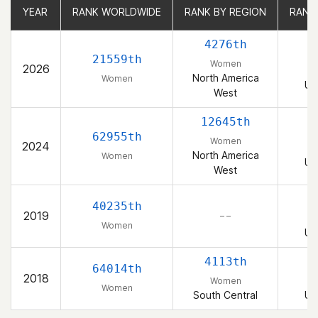
YEAR
YEAR
RANK WORLDWIDE
RANK WORLDWIDE
RANK BY REGION
RANK BY REGION
RANK
RANK
4276th
21559th
Women
2026
North America
Women
Un
West
12645th
62955th
Women
2024
North America
Women
Un
West
40235th
2019
– –
Women
Un
4113th
64014th
2018
Women
Women
South Central
Un