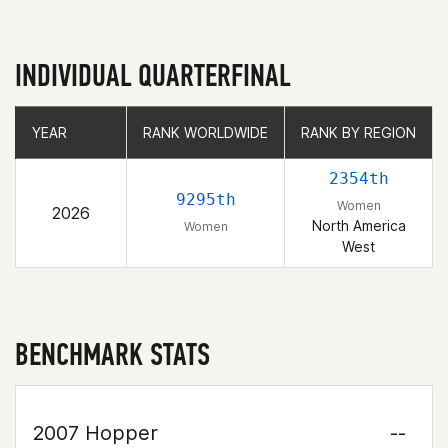
INDIVIDUAL QUARTERFINAL
YEAR
YEAR
RANK WORLDWIDE
RANK WORLDWIDE
RANK BY REGION
RANK BY REGION
2354th
9295th
Women
2026
North America
Women
West
BENCHMARK STATS
2007 Hopper
--