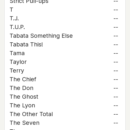
Strict Pull-ups
--
T
--
T.J.
--
T.U.P.
--
Tabata Something Else
--
Tabata This!
--
Tama
--
Taylor
--
Terry
--
The Chief
--
The Don
--
The Ghost
--
The Lyon
--
The Other Total
--
The Seven
--