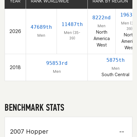
YEAR
YEAR
RANK WORLDWIDE
RANK WORLDWIDE
RANK BY REGION
RANK BY REGION
1963r
8222nd
Men (35
11487th
Men
47689th
39)
2026
North
Men (35-
North
Men
39)
America
Americ
West
West
5875th
95853rd
2018
Men
Men
South Central
BENCHMARK STATS
2007 Hopper
--