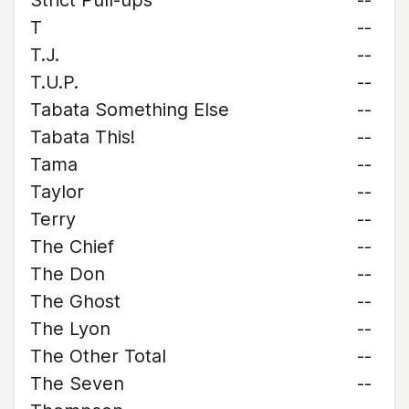
Strict Pull-ups
--
T
--
T.J.
--
T.U.P.
--
Tabata Something Else
--
Tabata This!
--
Tama
--
Taylor
--
Terry
--
The Chief
--
The Don
--
The Ghost
--
The Lyon
--
The Other Total
--
The Seven
--