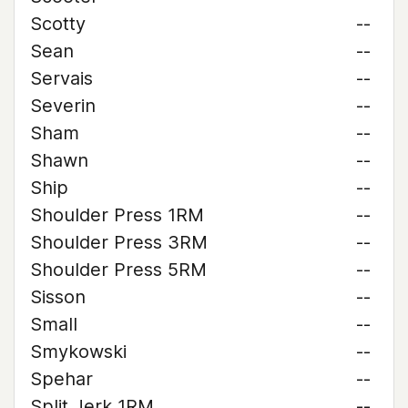
Scotty
--
Sean
--
Servais
--
Severin
--
Sham
--
Shawn
--
Ship
--
Shoulder Press 1RM
--
Shoulder Press 3RM
--
Shoulder Press 5RM
--
Sisson
--
Small
--
Smykowski
--
Spehar
--
Split Jerk 1RM
--