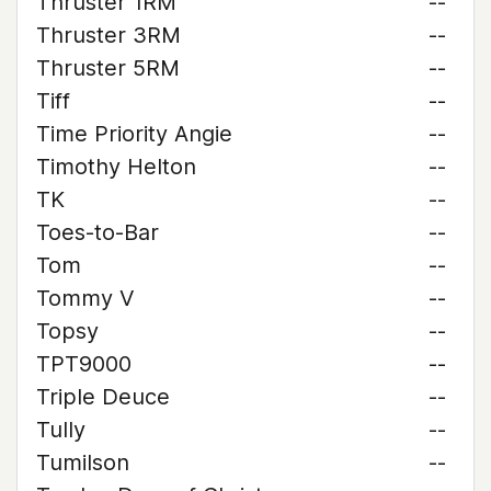
Thruster 1RM
--
Thruster 3RM
--
Thruster 5RM
--
Tiff
--
Time Priority Angie
--
Timothy Helton
--
TK
--
Toes-to-Bar
--
Tom
--
Tommy V
--
Topsy
--
TPT9000
--
Triple Deuce
--
Tully
--
Tumilson
--