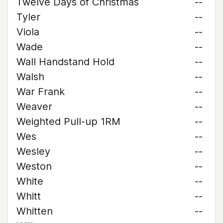
Twelve Days of Christmas
--
Tyler
--
Viola
--
Wade
--
Wall Handstand Hold
--
Walsh
--
War Frank
--
Weaver
--
Weighted Pull-up 1RM
--
Wes
--
Wesley
--
Weston
--
White
--
Whitt
--
Whitten
--