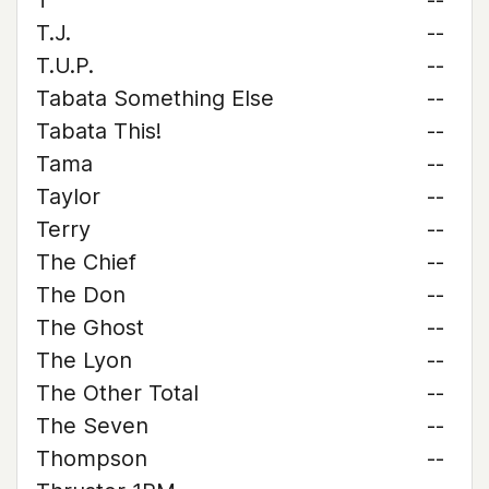
T
--
T.J.
--
T.U.P.
--
Tabata Something Else
--
Tabata This!
--
Tama
--
Taylor
--
Terry
--
The Chief
--
The Don
--
The Ghost
--
The Lyon
--
The Other Total
--
The Seven
--
Thompson
--