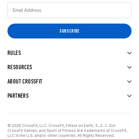
RULES
RESOURCES
ABOUT CROSSFIT
PARTNERS
© 2026 CrossFit, LLC. CrossFit, Fittest on Earth, 3...2...1...Go!
CrossFit Games, and Sport of Fitness are trademarks of CrossFit,
LLC in the U.S. and/or other countries. All Rights Reserved.