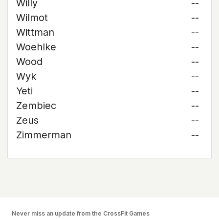
Willy
--
Wilmot
--
Wittman
--
Woehlke
--
Wood
--
Wyk
--
Yeti
--
Zembiec
--
Zeus
--
Zimmerman
--
Never miss an update from the CrossFit Games