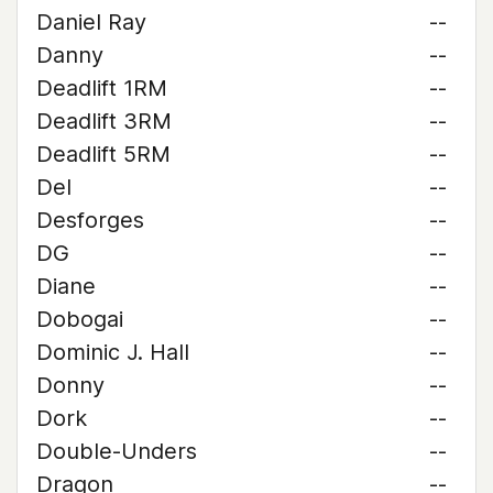
Daniel Ray
--
Danny
--
Deadlift 1RM
--
Deadlift 3RM
--
Deadlift 5RM
--
Del
--
Desforges
--
DG
--
Diane
--
Dobogai
--
Dominic J. Hall
--
Donny
--
Dork
--
Double-Unders
--
Dragon
--