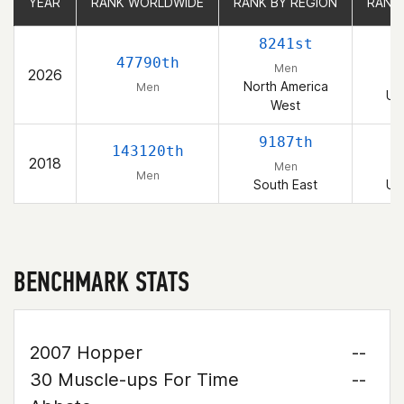
YEAR
YEAR
RANK WORLDWIDE
RANK WORLDWIDE
RANK BY REGION
RANK BY REGION
RANK
RANK
8241st
1
47790th
Men
2026
North America
Men
Un
West
9187th
7
143120th
2018
Men
Men
South East
Un
BENCHMARK STATS
2007 Hopper
--
30 Muscle-ups For Time
--