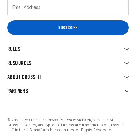
RULES
RESOURCES
ABOUT CROSSFIT
PARTNERS
© 2026 CrossFit, LLC. CrossFit, Fittest on Earth, 3...2...1...Go!
CrossFit Games, and Sport of Fitness are trademarks of CrossFit,
LLC in the U.S. and/or other countries. All Rights Reserved.