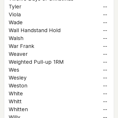
Tyler
--
Viola
--
Wade
--
Wall Handstand Hold
--
Walsh
--
War Frank
--
Weaver
--
Weighted Pull-up 1RM
--
Wes
--
Wesley
--
Weston
--
White
--
Whitt
--
Whitten
--
Willy
--