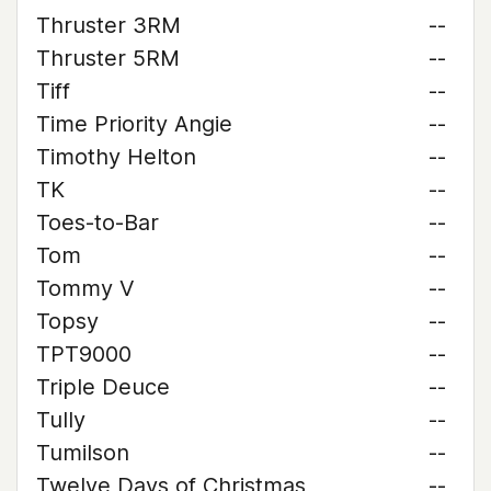
Thruster 3RM
--
Thruster 5RM
--
Tiff
--
Time Priority Angie
--
Timothy Helton
--
TK
--
Toes-to-Bar
--
Tom
--
Tommy V
--
Topsy
--
TPT9000
--
Triple Deuce
--
Tully
--
Tumilson
--
Twelve Days of Christmas
--