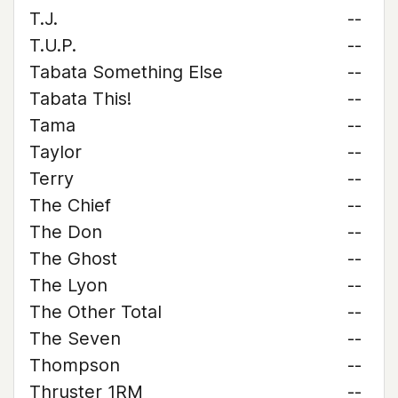
T.J.
--
T.U.P.
--
Tabata Something Else
--
Tabata This!
--
Tama
--
Taylor
--
Terry
--
The Chief
--
The Don
--
The Ghost
--
The Lyon
--
The Other Total
--
The Seven
--
Thompson
--
Thruster 1RM
--