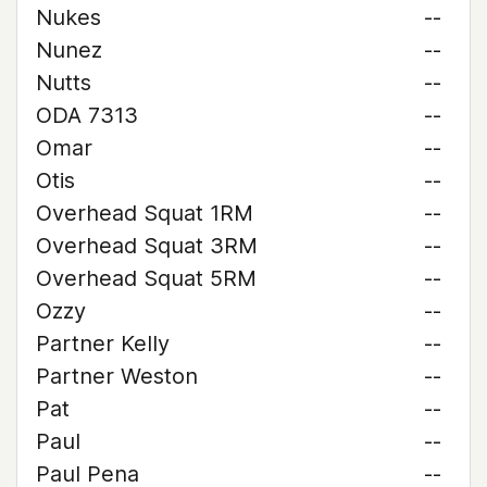
Nukes
--
Nunez
--
Nutts
--
ODA 7313
--
Omar
--
Otis
--
Overhead Squat 1RM
--
Overhead Squat 3RM
--
Overhead Squat 5RM
--
Ozzy
--
Partner Kelly
--
Partner Weston
--
Pat
--
Paul
--
Paul Pena
--