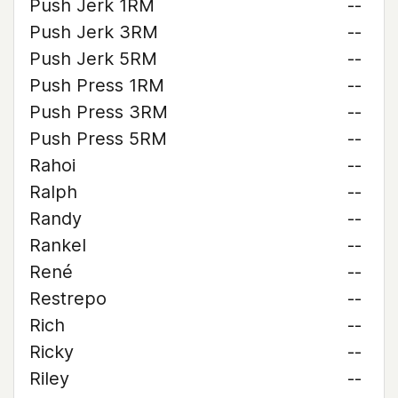
Push Jerk 1RM
--
Push Jerk 3RM
--
Push Jerk 5RM
--
Push Press 1RM
--
Push Press 3RM
--
Push Press 5RM
--
Rahoi
--
Ralph
--
Randy
--
Rankel
--
René
--
Restrepo
--
Rich
--
Ricky
--
Riley
--