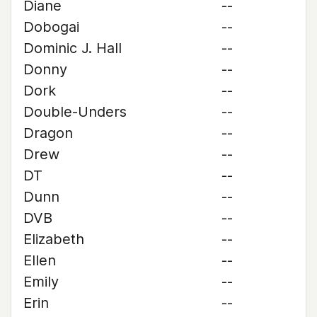
Diane
--
Dobogai
--
Dominic J. Hall
--
Donny
--
Dork
--
Double-Unders
--
Dragon
--
Drew
--
DT
--
Dunn
--
DVB
--
Elizabeth
--
Ellen
--
Emily
--
Erin
--