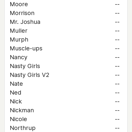
Moore
--
Morrison
--
Mr. Joshua
--
Muller
--
Murph
--
Muscle-ups
--
Nancy
--
Nasty Girls
--
Nasty Girls V2
--
Nate
--
Ned
--
Nick
--
Nickman
--
Nicole
--
Northrup
--