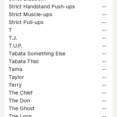
Strict Handstand Push-ups
--
Strict Muscle-ups
--
Strict Pull-ups
--
T
--
T.J.
--
T.U.P.
--
Tabata Something Else
--
Tabata This!
--
Tama
--
Taylor
--
Terry
--
The Chief
--
The Don
--
The Ghost
--
The Lyon
--