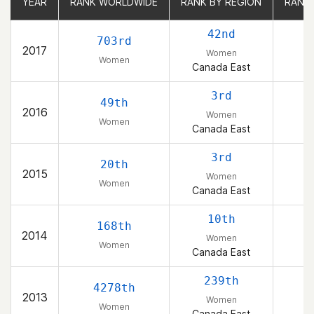
YEAR
YEAR
RANK WORLDWIDE
RANK WORLDWIDE
RANK BY REGION
RANK BY REGION
RANK
RANK
42nd
703rd
2017
Women
Women
Canada East
3rd
49th
2016
Women
Women
Canada East
3rd
20th
2015
Women
Women
Canada East
10th
168th
2014
Women
Women
Canada East
239th
4278th
2013
Women
Women
Canada East