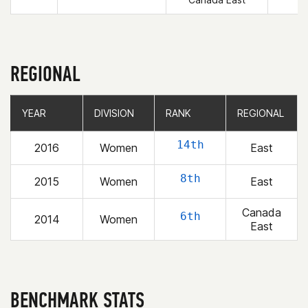
REGIONAL
YEAR
YEAR
DIVISION
DIVISION
RANK
RANK
REGIONAL
REGIONAL
14th
2016
Women
East
8th
2015
Women
East
Canada
6th
2014
Women
East
BENCHMARK STATS