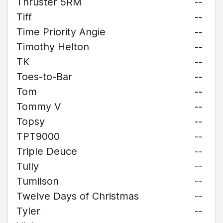
Thruster 5RM
--
Tiff
--
Time Priority Angie
--
Timothy Helton
--
TK
--
Toes-to-Bar
--
Tom
--
Tommy V
--
Topsy
--
TPT9000
--
Triple Deuce
--
Tully
--
Tumilson
--
Twelve Days of Christmas
--
Tyler
--