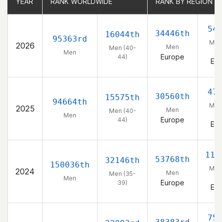
YEAR
YEAR
RANK WORLDWIDE
RANK WORLDWIDE
RANK BY REGION
RANK BY REGION
54
34446th
16044th
95363rd
Men
2026
Men
Men (40-
4
Men
Europe
44)
Eu
47
30560th
15575th
94664th
Men
2025
Men
Men (40-
4
Men
Europe
44)
Eu
112
53768th
32146th
150036th
Men
2024
Men
Men (35-
3
Men
Europe
39)
Eu
75