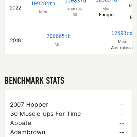
38383rd
22083rd
109284th
Men
2022
Men
Men (35-
3
Men
Europe
39)
Eu
12593rd
206665th
2018
Men
Men
Australasia
BENCHMARK STATS
2007 Hopper
--
30 Muscle-ups For Time
--
Abbate
--
Adambrown
--