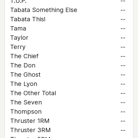
T.U.P.
--
Tabata Something Else
--
Tabata This!
--
Tama
--
Taylor
--
Terry
--
The Chief
--
The Don
--
The Ghost
--
The Lyon
--
The Other Total
--
The Seven
--
Thompson
--
Thruster 1RM
--
Thruster 3RM
--