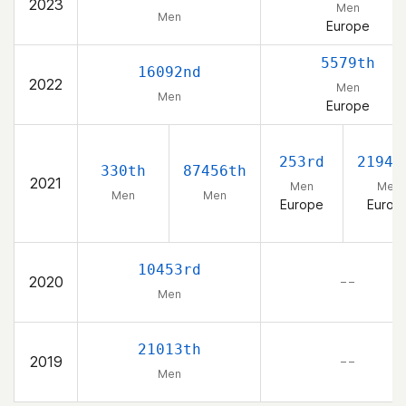
2023
Men
Men
Europe
5579th
16092nd
2022
Men
Men
Europe
253rd
21947
330th
87456th
2021
Men
Men
Men
Men
Europe
Europ
10453rd
2020
– –
Men
21013th
2019
– –
Men