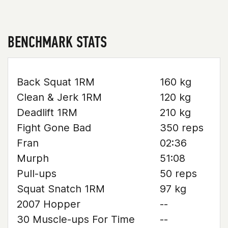
BENCHMARK STATS
Back Squat 1RM
160 kg
Clean & Jerk 1RM
120 kg
Deadlift 1RM
210 kg
Fight Gone Bad
350 reps
Fran
02:36
Murph
51:08
Pull-ups
50 reps
Squat Snatch 1RM
97 kg
2007 Hopper
--
30 Muscle-ups For Time
--