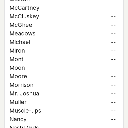
McCartney
--
McCluskey
--
McGhee
--
Meadows
--
Michael
--
Miron
--
Monti
--
Moon
--
Moore
--
Morrison
--
Mr. Joshua
--
Muller
--
Muscle-ups
--
Nancy
--
Nasty Girls
--