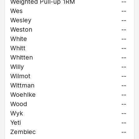
Weighted Pull-up 1RM
--
Wes
--
Wesley
--
Weston
--
White
--
Whitt
--
Whitten
--
Willy
--
Wilmot
--
Wittman
--
Woehlke
--
Wood
--
Wyk
--
Yeti
--
Zembiec
--