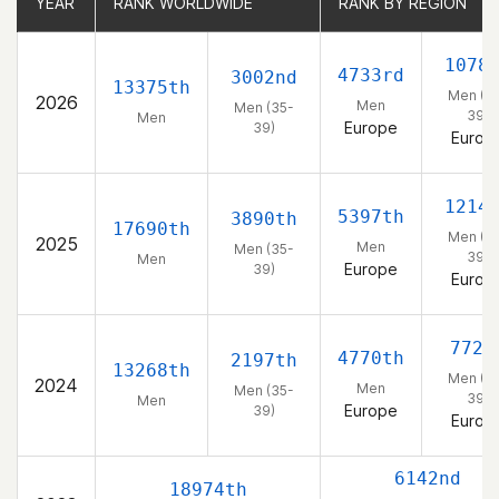
YEAR
YEAR
RANK WORLDWIDE
RANK WORLDWIDE
RANK BY REGION
RANK BY REGION
1078
4733rd
3002nd
13375th
Men (3
2026
Men
Men (35-
39)
Men
Europe
39)
Europ
1214
5397th
3890th
17690th
Men (3
2025
Men
Men (35-
39)
Men
Europe
39)
Europ
772n
4770th
2197th
13268th
Men (3
2024
Men
Men (35-
39)
Men
Europe
39)
Europ
6142nd
18974th