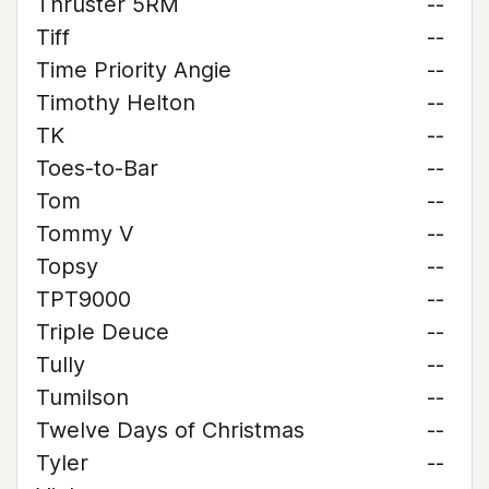
Thruster 5RM
--
Tiff
--
Time Priority Angie
--
Timothy Helton
--
TK
--
Toes-to-Bar
--
Tom
--
Tommy V
--
Topsy
--
TPT9000
--
Triple Deuce
--
Tully
--
Tumilson
--
Twelve Days of Christmas
--
Tyler
--