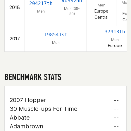
40332nd
Men 
204217th
Men
2018
39
Men (35-
Europe
Men
Eur
39)
Central
Cent
37913th
198541st
2017
Men
Men
Europe
BENCHMARK STATS
2007 Hopper
--
30 Muscle-ups For Time
--
Abbate
--
Adambrown
--