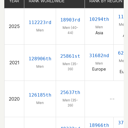
YEAR
YEAR
RANK WORLDWIDE
RANK WORLDWIDE
RANK BY REGION
RANK BY REGION
119
10294th
18903rd
112223rd
Men 
2025
Men
Men (40-
44
Men
Asia
44)
As
624
31682nd
25861st
128906th
Men 
2021
Men
Men (35-
39
Men
Europe
39)
Eur
25637th
126185th
2020
– –
Men (35-
Men
39)
372
18966th