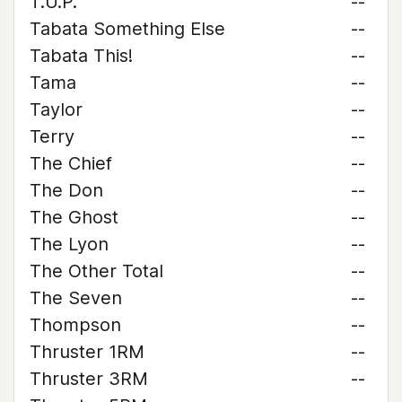
T.U.P.
--
Tabata Something Else
--
Tabata This!
--
Tama
--
Taylor
--
Terry
--
The Chief
--
The Don
--
The Ghost
--
The Lyon
--
The Other Total
--
The Seven
--
Thompson
--
Thruster 1RM
--
Thruster 3RM
--