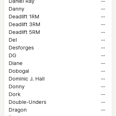
Daniel Ray
--
Danny
--
Deadlift 1RM
--
Deadlift 3RM
--
Deadlift 5RM
--
Del
--
Desforges
--
DG
--
Diane
--
Dobogai
--
Dominic J. Hall
--
Donny
--
Dork
--
Double-Unders
--
Dragon
--