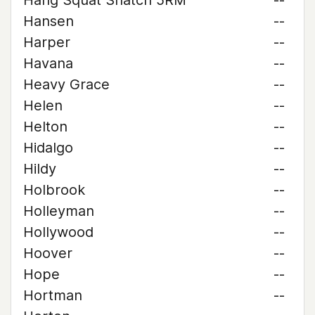
Hang Squat Snatch 5RM
--
Hansen
--
Harper
--
Havana
--
Heavy Grace
--
Helen
--
Helton
--
Hidalgo
--
Hildy
--
Holbrook
--
Holleyman
--
Hollywood
--
Hoover
--
Hope
--
Hortman
--