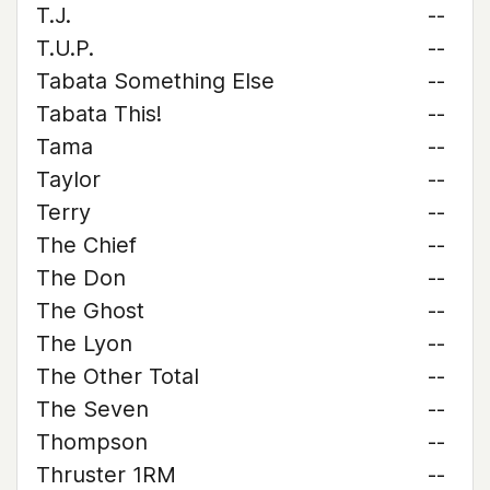
T.J.
--
T.U.P.
--
Tabata Something Else
--
Tabata This!
--
Tama
--
Taylor
--
Terry
--
The Chief
--
The Don
--
The Ghost
--
The Lyon
--
The Other Total
--
The Seven
--
Thompson
--
Thruster 1RM
--