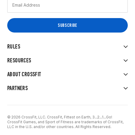
RULES
RESOURCES
ABOUT CROSSFIT
PARTNERS
© 2026 CrossFit, LLC. CrossFit, Fittest on Earth, 3...2...1...Go!
CrossFit Games, and Sport of Fitness are trademarks of CrossFit,
LLC in the U.S. and/or other countries. All Rights Reserved.