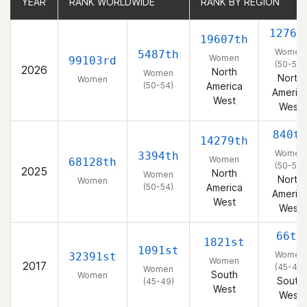
YEAR
YEAR
RANK WORLDWIDE
RANK WORLDWIDE
RANK BY REGION
RANK BY REGION
1276t
19607th
Women
5487th
Women
99103rd
(50-54)
2026
North
Women
North
Women
(50-54)
America
Americ
West
West
840th
14279th
Women
3394th
Women
68128th
(50-54)
2025
North
Women
North
Women
(50-54)
America
Americ
West
West
66th
1821st
1091st
Women
32391st
Women
2017
(45-49)
Women
South
Women
South
(45-49)
West
West