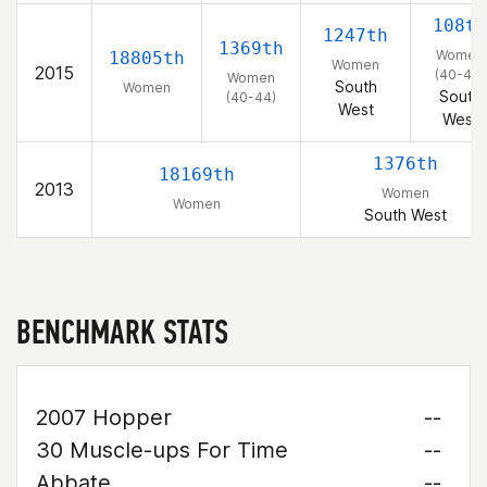
108th
1247th
1369th
Women
18805th
Women
2015
(40-44)
Women
South
Women
South
(40-44)
West
West
1376th
18169th
2013
Women
Women
South West
BENCHMARK STATS
2007 Hopper
--
30 Muscle-ups For Time
--
Abbate
--