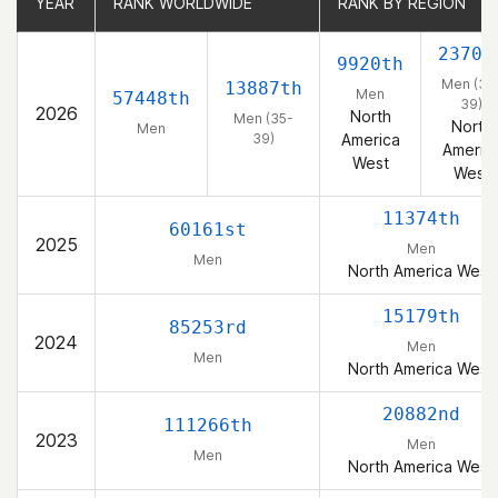
YEAR
YEAR
RANK WORLDWIDE
RANK WORLDWIDE
RANK BY REGION
RANK BY REGION
2370t
9920th
Men (35
13887th
Men
57448th
39)
2026
North
Men (35-
North
Men
39)
America
Americ
West
West
11374th
60161st
2025
Men
Men
North America West
15179th
85253rd
2024
Men
Men
North America West
20882nd
111266th
2023
Men
Men
North America West