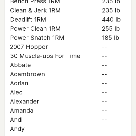
Bench Press 1RM
235 lb
Clean & Jerk 1RM
235 lb
Deadlift 1RM
440 lb
Power Clean 1RM
255 lb
Power Snatch 1RM
185 lb
2007 Hopper
--
30 Muscle-ups For Time
--
Abbate
--
Adambrown
--
Adrian
--
Alec
--
Alexander
--
Amanda
--
Andi
--
Andy
--