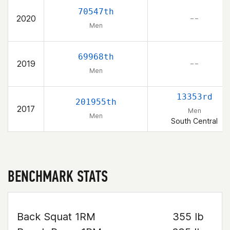
70547th
2020
– –
Men
69968th
2019
– –
Men
13353rd
201955th
2017
Men
Men
South Central
BENCHMARK STATS
Back Squat 1RM
355 lb