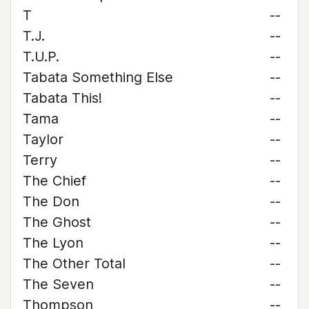
T
--
T.J.
--
T.U.P.
--
Tabata Something Else
--
Tabata This!
--
Tama
--
Taylor
--
Terry
--
The Chief
--
The Don
--
The Ghost
--
The Lyon
--
The Other Total
--
The Seven
--
Thompson
--