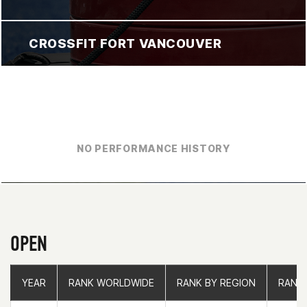
CROSSFIT FORT VANCOUVER
NO PERFORMANCE HISTORY
OPEN
YEAR
YEAR
RANK WORLDWIDE
RANK WORLDWIDE
RANK BY REGION
RANK BY REGION
RANK
RANK