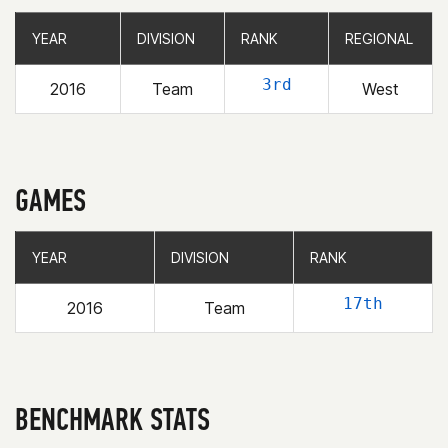
YEAR
YEAR
DIVISION
DIVISION
RANK
RANK
REGIONAL
REGIONAL
3rd
2016
Team
West
GAMES
YEAR
YEAR
DIVISION
DIVISION
RANK
RANK
17th
2016
Team
BENCHMARK STATS