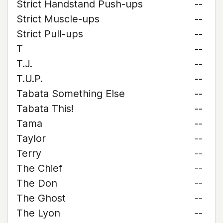
Strict Handstand Push-ups
--
Strict Muscle-ups
--
Strict Pull-ups
--
T
--
T.J.
--
T.U.P.
--
Tabata Something Else
--
Tabata This!
--
Tama
--
Taylor
--
Terry
--
The Chief
--
The Don
--
The Ghost
--
The Lyon
--