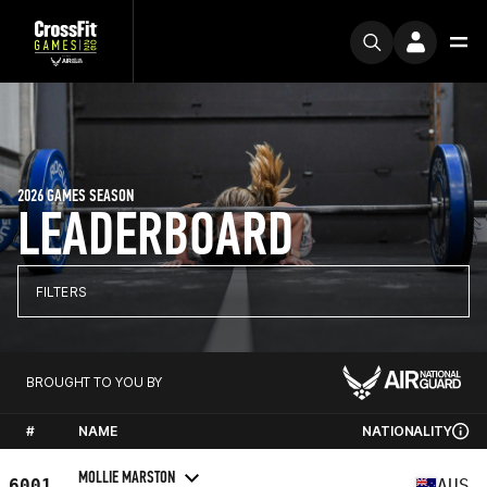
2026 GAMES SEASON
LEADERBOARD
FILTERS
BROUGHT TO YOU BY
#
NAME
NATIONALITY
MOLLIE MARSTON
6001
AUS