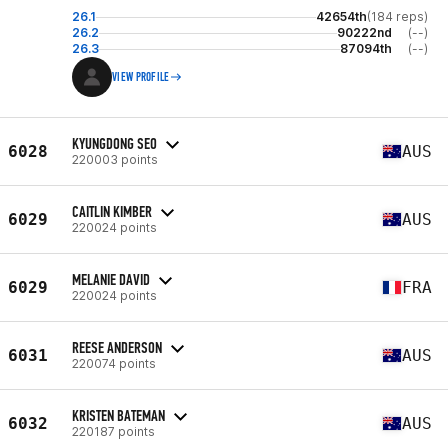
26.1
42654th
(184 reps)
26.2
90222nd
(--)
26.3
87094th
(--)
VIEW PROFILE
KYUNGDONG SEO
6028
AUS
220003 points
CAITLIN KIMBER
6029
AUS
220024 points
MELANIE DAVID
6029
FRA
220024 points
REESE ANDERSON
6031
AUS
220074 points
KRISTEN BATEMAN
6032
AUS
220187 points