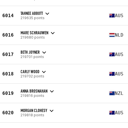
TAHNEE ABBOTT
6014
AUS
219635 points
MARE SCHRAUWEN
6016
NLD
219680 points
BETH JOYNER
6017
AUS
219701 points
CARLY WOOD
6018
AUS
219702 points
ANNA BROSNAHAN
6019
NZL
219816 points
MORGAN CLOHESY
6020
AUS
219818 points