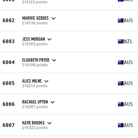
219123 points
MARIVIC GEDDES
6002
AUS
219136 points
JESS MORGAN
6003
NZL
219183 points
ELIZABETH PRYER
6004
AUS
219198 points
ALICE MILNE
6005
AUS
219210 points
RACHAEL UPTON
6006
AUS
219287 points
KATIE BROOKS
6007
AUS
219322 points