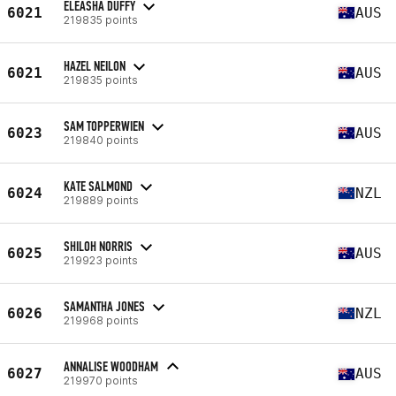
ELEASHA DUFFY
6021
AUS
219835 points
HAZEL NEILON
6021
AUS
219835 points
SAM TOPPERWIEN
6023
AUS
219840 points
KATE SALMOND
6024
NZL
219889 points
SHILOH NORRIS
6025
AUS
219923 points
SAMANTHA JONES
6026
NZL
219968 points
ANNALISE WOODHAM
6027
AUS
219970 points