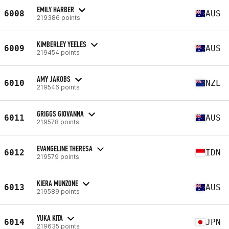
EMILY HARBER
6008
AUS
219386 points
KIMBERLEY YEELES
6009
AUS
219454 points
AMY JAKOBS
6010
NZL
219546 points
GRIGGS GIOVANNA
6011
AUS
219578 points
EVANGELINE THERESA
6012
IDN
219579 points
KIERA MUNZONE
6013
AUS
219589 points
YUKA KITA
6014
JPN
219635 points