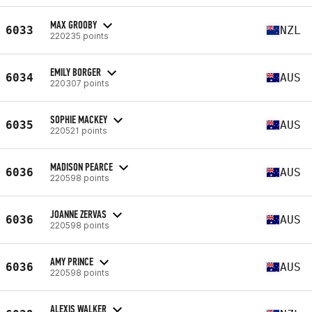
MAX GROOBY
6033
NZL
220235 points
EMILY BORGER
6034
AUS
220307 points
SOPHIE MACKEY
6035
AUS
220521 points
MADISON PEARCE
6036
AUS
220598 points
JOANNE ZERVAS
6036
AUS
220598 points
AMY PRINCE
6036
AUS
220598 points
ALEXIS WALKER