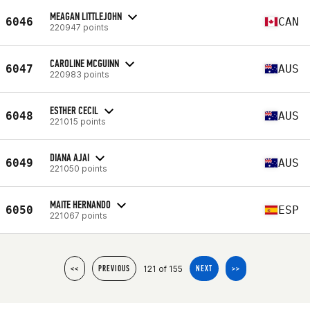
MEAGAN LITTLEJOHN
6046
CAN
220947 points
CAROLINE MCGUINN
6047
AUS
220983 points
ESTHER CECIL
6048
AUS
221015 points
DIANA AJAI
6049
AUS
221050 points
MAITE HERNANDO
6050
ESP
221067 points
121 of 155
<<
PREVIOUS
NEXT
>>