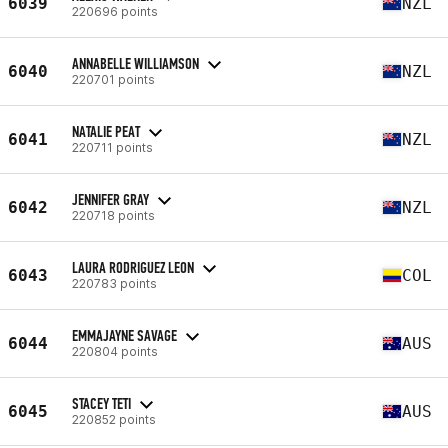
6039
NZL
220696 points
ANNABELLE WILLIAMSON
6040
NZL
220701 points
NATALIE PEAT
6041
NZL
220711 points
JENNIFER GRAY
6042
NZL
220718 points
LAURA RODRIGUEZ LEON
6043
COL
220783 points
EMMAJAYNE SAVAGE
6044
AUS
220804 points
STACEY TETI
6045
AUS
220852 points