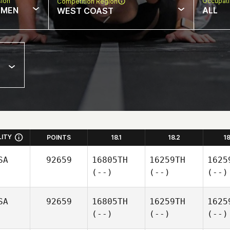
sion
Occupat
Competition Region
MEN
ALL
WEST COAST
LITY
POINTS
18.1
18.2
1
SA
92659
16805TH
16259TH
1625
(--)
(--)
(--)
SA
92659
16805TH
16259TH
1625
(--)
(--)
(--)