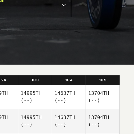
ion
8.2A
18.3
18.4
18.5
9TH
14995TH
14637TH
13704TH
(--)
(--)
(--)
9TH
14995TH
14637TH
13704TH
(--)
(--)
(--)