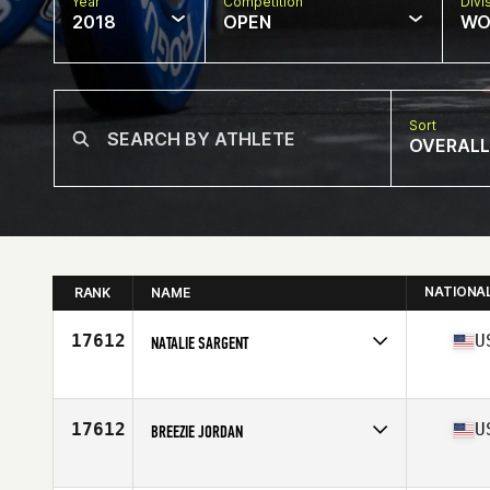
Year
Competition
Divi
2018
OPEN
WO
Sort
OVERALL
NATIONA
RANK
NAME
17612
U
NATALIE SARGENT
Competes in
West Coast
Affiliate
CrossFit Twins
Age
22
17612
U
BREEZIE JORDAN
Competes in
West Coast
Affiliate
CrossFit Horsepower