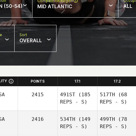
sion
Occupa
Competition Region
N (50-54)
ALL
MID ATLANTIC
pe
Sort
OVERALL
LITY
POINTS
17.1
17.2
SA
2415
491ST
(185
517TH
(68
REPS - S)
REPS - S)
SA
2416
534TH
(149
499TH
(78
REPS - S)
REPS - S)