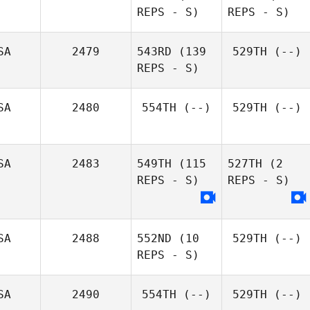
REPS - S)
REPS - S)
SA
2479
543RD
(139
529TH
(--)
REPS - S)
SA
2480
554TH
(--)
529TH
(--)
SA
2483
549TH
(115
527TH
(2
REPS - S)
REPS - S)
SA
2488
552ND
(10
529TH
(--)
REPS - S)
SA
2490
554TH
(--)
529TH
(--)