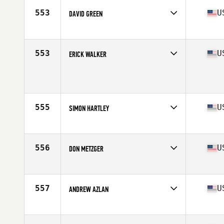
Stats
68 in | 190 lb
553
U
DAVID GREEN
Competes in
Mid Atlantic
Age
50
Stats
75 in | 190 lb
553
U
ERICK WALKER
Competes in
Mid Atlantic
Age
52
Stats
69 in | 180 lb
555
U
SIMON HARTLEY
Competes in
Mid Atlantic
Age
51
556
U
DON METZGER
Competes in
Mid Atlantic
Age
54
Stats
67 in | 197 lb
557
U
ANDREW AZLAN
Competes in
Mid Atlantic
Age
50
Stats
69 in | 185 lb