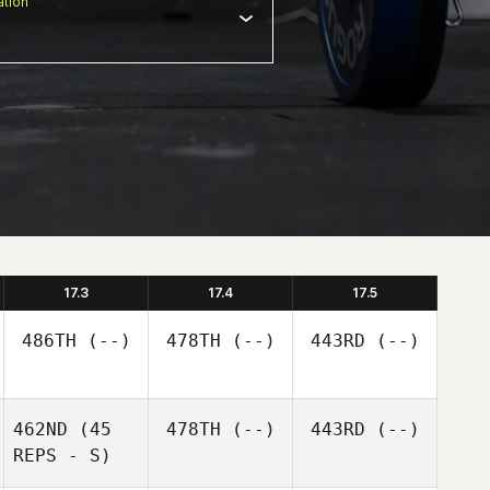
tion
17.3
17.4
17.5
486TH
(--)
478TH
(--)
443RD
(--)
462ND
(45
478TH
(--)
443RD
(--)
REPS - S)