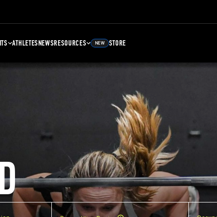
NTS
ATHLETES
NEWS
RESOURCES
STORE
NEW
D