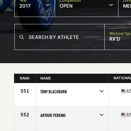
Year
Competition
Divi
2017
OPEN
ME
Workout Ty
RX'D
NATIONA
RANK
NAME
551
U
TONY BLACKBURN
Competes in
Mid Atlantic
Age
52
552
U
ARTHUR PERKINS
Competes in
Mid Atlantic
Age
54