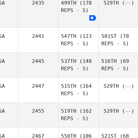
SA
2435
499TH
(178
529TH
(--)
REPS - S)
SA
2441
547TH
(123
501ST
(78
REPS - S)
REPS - S)
SA
2445
537TH
(148
516TH
(69
REPS - S)
REPS - S)
SA
2447
515TH
(164
529TH
(--)
REPS - S)
SA
2455
519TH
(162
529TH
(--)
REPS - S)
SA
2467
550TH
(106
521ST
(68