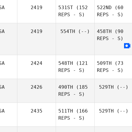
SA
2419
531ST
(152
522ND
(60
REPS - S)
REPS - S)
SA
2419
554TH
(--)
458TH
(90
REPS - S)
SA
2424
548TH
(121
509TH
(73
REPS - S)
REPS - S)
SA
2426
490TH
(185
529TH
(--)
REPS - S)
SA
2435
511TH
(166
529TH
(--)
REPS - S)