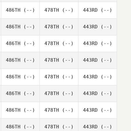
486TH
(--)
478TH
(--)
443RD
(--)
486TH
(--)
478TH
(--)
443RD
(--)
486TH
(--)
478TH
(--)
443RD
(--)
486TH
(--)
478TH
(--)
443RD
(--)
486TH
(--)
478TH
(--)
443RD
(--)
486TH
(--)
478TH
(--)
443RD
(--)
486TH
(--)
478TH
(--)
443RD
(--)
486TH
(--)
478TH
(--)
443RD
(--)