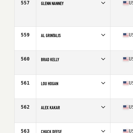
557
U
GLENN NANNEY
Competes in
Mid Atlantic
Age
53
Stats
70 in | 171 lb
559
U
AL GRINTALIS
Competes in
Mid Atlantic
Age
51
Stats
73 in | 216 lb
560
U
BRAD KELLY
Competes in
Mid Atlantic
Age
53
Stats
72 in | 205 lb
561
U
LOU HOGAN
Competes in
Mid Atlantic
Age
50
Stats
66 in | 180 lb
562
U
ALEX KAKAR
Competes in
Mid Atlantic
Age
53
Stats
61 in | 180 lb
563
U
CHUCK DEESE