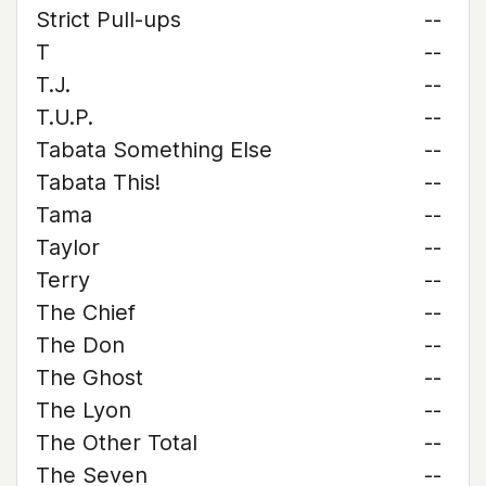
Strict Pull-ups
--
T
--
T.J.
--
T.U.P.
--
Tabata Something Else
--
Tabata This!
--
Tama
--
Taylor
--
Terry
--
The Chief
--
The Don
--
The Ghost
--
The Lyon
--
The Other Total
--
The Seven
--