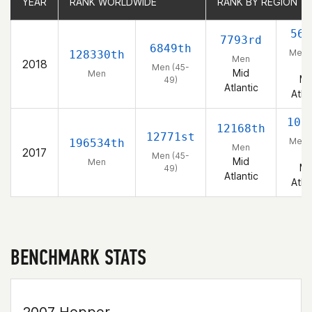
YEAR
YEAR
RANK WORLDWIDE
RANK WORLDWIDE
RANK BY REGION
RANK BY REGION
565
7793rd
6849th
Men 
128330th
Men
2018
49
Men (45-
Mid
Men
Mi
49)
Atlantic
Atla
108
12168th
12771st
Men 
196534th
Men
2017
49
Men (45-
Mid
Men
Mi
49)
Atlantic
Atla
BENCHMARK STATS