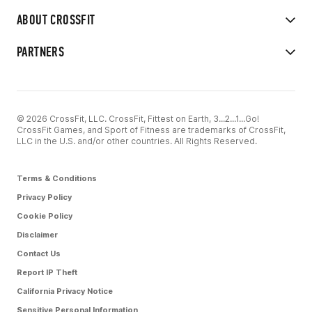
ABOUT CROSSFIT
PARTNERS
© 2026 CrossFit, LLC. CrossFit, Fittest on Earth, 3...2...1...Go!
CrossFit Games, and Sport of Fitness are trademarks of CrossFit,
LLC in the U.S. and/or other countries. All Rights Reserved.
Terms & Conditions
Privacy Policy
Cookie Policy
Disclaimer
Contact Us
Report IP Theft
California Privacy Notice
Sensitive Personal Information