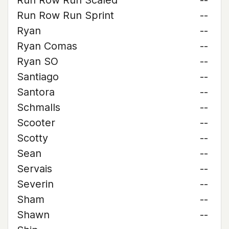
Run Row Run Scaled
--
Run Row Run Sprint
--
Ryan
--
Ryan Comas
--
Ryan SO
--
Santiago
--
Santora
--
Schmalls
--
Scooter
--
Scotty
--
Sean
--
Servais
--
Severin
--
Sham
--
Shawn
--