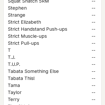
Squat Snatch 5RM
--
Stephen
--
Strange
--
Strict Elizabeth
--
Strict Handstand Push-ups
--
Strict Muscle-ups
--
Strict Pull-ups
--
T
--
T.J.
--
T.U.P.
--
Tabata Something Else
--
Tabata This!
--
Tama
--
Taylor
--
Terry
--