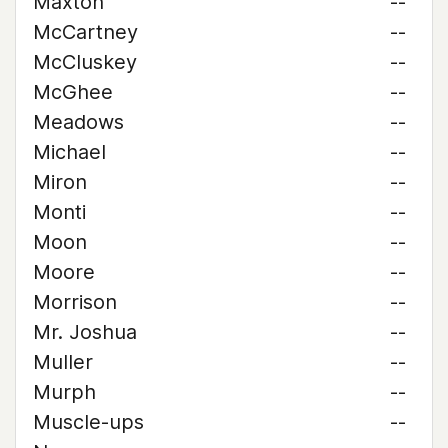
Maxton
--
McCartney
--
McCluskey
--
McGhee
--
Meadows
--
Michael
--
Miron
--
Monti
--
Moon
--
Moore
--
Morrison
--
Mr. Joshua
--
Muller
--
Murph
--
Muscle-ups
--