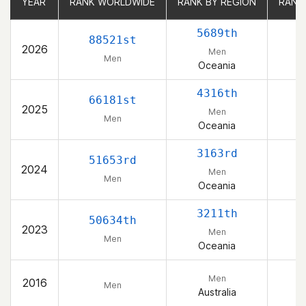
YEAR
YEAR
RANK WORLDWIDE
RANK WORLDWIDE
RANK BY REGION
RANK BY REGION
RANK
RANK
5689th
88521st
2026
Men
Men
Oceania
4316th
66181st
2025
Men
Men
Oceania
3163rd
51653rd
2024
Men
Men
Oceania
3211th
50634th
2023
Men
Men
Oceania
Men
2016
Men
Australia