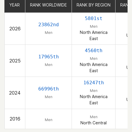
YEAR
YEAR
RANK WORLDWIDE
RANK WORLDWIDE
RANK BY REGION
RANK BY REGION
RANK
RANK
5801st
23862nd
Men
2026
North America
Men
Un
East
4560th
17965th
Men
2025
North America
Men
Un
East
16247th
66996th
Men
2024
North America
Men
Un
East
Men
2016
Men
North Central