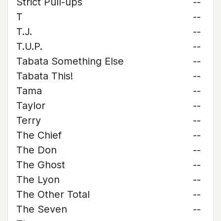
Strict Pull-ups
--
T
--
T.J.
--
T.U.P.
--
Tabata Something Else
--
Tabata This!
--
Tama
--
Taylor
--
Terry
--
The Chief
--
The Don
--
The Ghost
--
The Lyon
--
The Other Total
--
The Seven
--