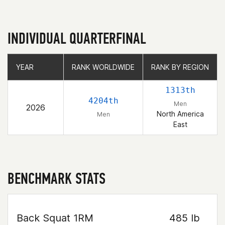
INDIVIDUAL QUARTERFINAL
YEAR
YEAR
RANK WORLDWIDE
RANK WORLDWIDE
RANK BY REGION
RANK BY REGION
1313th
4204th
Men
2026
North America
Men
East
BENCHMARK STATS
Back Squat 1RM
485 lb