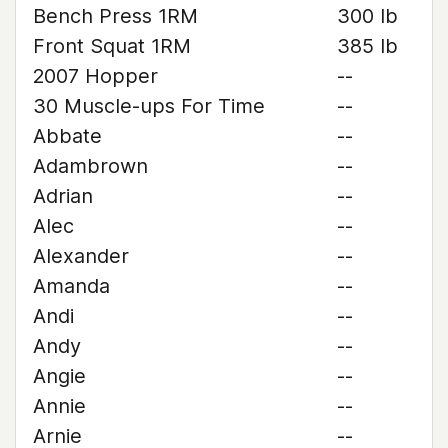
Bench Press 1RM
300 lb
Front Squat 1RM
385 lb
2007 Hopper
--
30 Muscle-ups For Time
--
Abbate
--
Adambrown
--
Adrian
--
Alec
--
Alexander
--
Amanda
--
Andi
--
Andy
--
Angie
--
Annie
--
Arnie
--