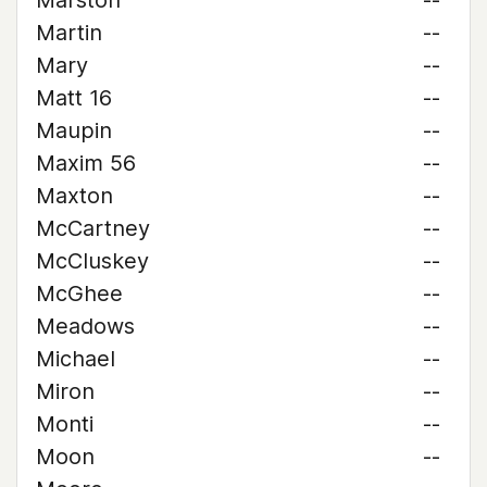
Marston
--
Martin
--
Mary
--
Matt 16
--
Maupin
--
Maxim 56
--
Maxton
--
McCartney
--
McCluskey
--
McGhee
--
Meadows
--
Michael
--
Miron
--
Monti
--
Moon
--