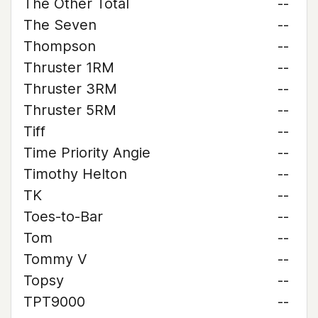
The Other Total
--
The Seven
--
Thompson
--
Thruster 1RM
--
Thruster 3RM
--
Thruster 5RM
--
Tiff
--
Time Priority Angie
--
Timothy Helton
--
TK
--
Toes-to-Bar
--
Tom
--
Tommy V
--
Topsy
--
TPT9000
--