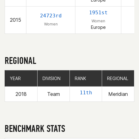
1951st
24723rd
2015
Women
Women
Europe
REGIONAL
YEAR
YEAR
DIVISION
DIVISION
RANK
RANK
REGIONAL
REGIONAL
11th
2018
Team
Meridian
BENCHMARK STATS