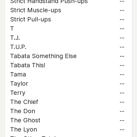
Strict Handstand Push-ups
--
Strict Muscle-ups
--
Strict Pull-ups
--
T
--
T.J.
--
T.U.P.
--
Tabata Something Else
--
Tabata This!
--
Tama
--
Taylor
--
Terry
--
The Chief
--
The Don
--
The Ghost
--
The Lyon
--