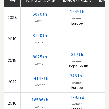
YEAR
YEAR
RANK WORLDWIDE
RANK WORLDWIDE
RANK BY REGION
RANK BY REGION
RANK
RANK
1545th
5870th
2023
Women
Women
Europe
S
3150th
2019
– –
Women
S
317th
8025th
2018
Women
Women
Europe South
S
3461st
24147th
2017
Women
Women
Europe
S
1793rd
16586th
2016
Women
Women
Europe