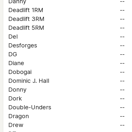
Danny
--
Deadlift 1RM
--
Deadlift 3RM
--
Deadlift 5RM
--
Del
--
Desforges
--
DG
--
Diane
--
Dobogai
--
Dominic J. Hall
--
Donny
--
Dork
--
Double-Unders
--
Dragon
--
Drew
--