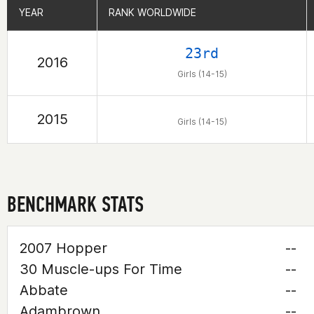
YEAR
YEAR
RANK WORLDWIDE
RANK WORLDWIDE
23rd
2016
Girls (14-15)
2015
Girls (14-15)
BENCHMARK STATS
2007 Hopper
--
30 Muscle-ups For Time
--
Abbate
--
Adambrown
--