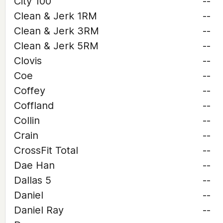
City 100
--
Clean & Jerk 1RM
--
Clean & Jerk 3RM
--
Clean & Jerk 5RM
--
Clovis
--
Coe
--
Coffey
--
Coffland
--
Collin
--
Crain
--
CrossFit Total
--
Dae Han
--
Dallas 5
--
Daniel
--
Daniel Ray
--