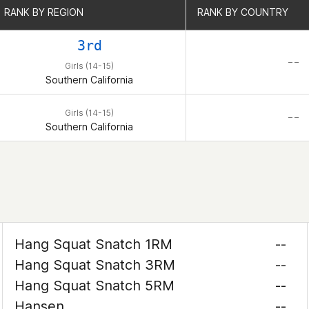
RANK BY REGION
RANK BY REGION
RANK BY COUNTRY
RANK BY COUNTRY
3rd
– –
Girls (14-15)
Southern California
Girls (14-15)
– –
Southern California
Hang Squat Snatch 1RM
--
Hang Squat Snatch 3RM
--
Hang Squat Snatch 5RM
--
Hansen
--