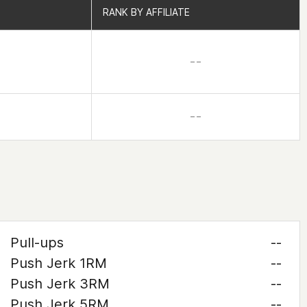
RANK BY AFFILIATE
RANK BY AFFILIATE
– –
– –
Pull-ups
--
Push Jerk 1RM
--
Push Jerk 3RM
--
Push Jerk 5RM
--