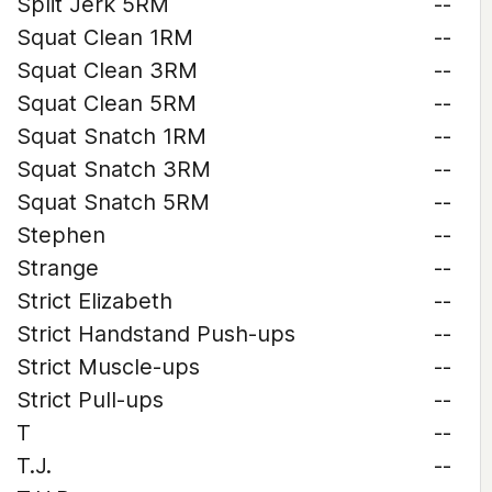
Split Jerk 5RM
--
Squat Clean 1RM
--
Squat Clean 3RM
--
Squat Clean 5RM
--
Squat Snatch 1RM
--
Squat Snatch 3RM
--
Squat Snatch 5RM
--
Stephen
--
Strange
--
Strict Elizabeth
--
Strict Handstand Push-ups
--
Strict Muscle-ups
--
Strict Pull-ups
--
T
--
T.J.
--