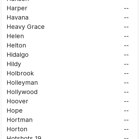
Harper
--
Havana
--
Heavy Grace
--
Helen
--
Helton
--
Hidalgo
--
Hildy
--
Holbrook
--
Holleyman
--
Hollywood
--
Hoover
--
Hope
--
Hortman
--
Horton
--
Hotshots 19
--