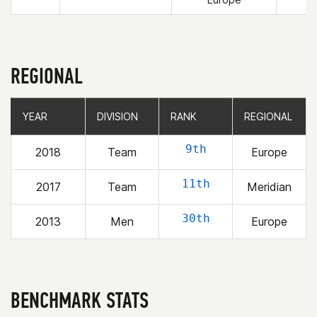
REGIONAL
YEAR
YEAR
DIVISION
DIVISION
RANK
RANK
REGIONAL
REGIONAL
9th
2018
Team
Europe
11th
2017
Team
Meridian
30th
2013
Men
Europe
BENCHMARK STATS