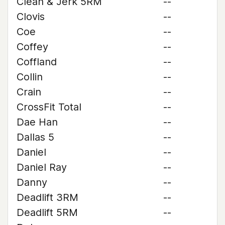
Clean & Jerk 5RM
--
Clovis
--
Coe
--
Coffey
--
Coffland
--
Collin
--
Crain
--
CrossFit Total
--
Dae Han
--
Dallas 5
--
Daniel
--
Daniel Ray
--
Danny
--
Deadlift 3RM
--
Deadlift 5RM
--