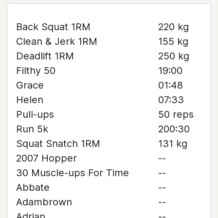
Back Squat 1RM
220 kg
Clean & Jerk 1RM
155 kg
Deadlift 1RM
250 kg
Filthy 50
19:00
Grace
01:48
Helen
07:33
Pull-ups
50 reps
Run 5k
200:30
Squat Snatch 1RM
131 kg
2007 Hopper
--
30 Muscle-ups For Time
--
Abbate
--
Adambrown
--
Adrian
--