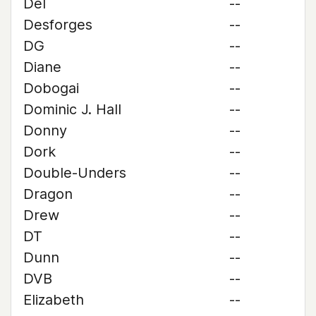
Del
--
Desforges
--
DG
--
Diane
--
Dobogai
--
Dominic J. Hall
--
Donny
--
Dork
--
Double-Unders
--
Dragon
--
Drew
--
DT
--
Dunn
--
DVB
--
Elizabeth
--