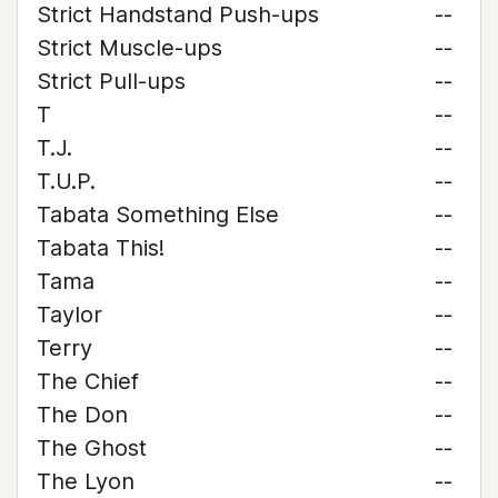
Strict Handstand Push-ups
--
Strict Muscle-ups
--
Strict Pull-ups
--
T
--
T.J.
--
T.U.P.
--
Tabata Something Else
--
Tabata This!
--
Tama
--
Taylor
--
Terry
--
The Chief
--
The Don
--
The Ghost
--
The Lyon
--