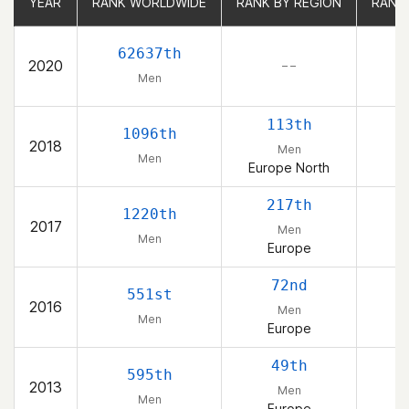
YEAR
YEAR
RANK WORLDWIDE
RANK WORLDWIDE
RANK BY REGION
RANK BY REGION
RANK
RANK
62637th
2020
– –
Men
113th
1096th
2018
Men
Men
Europe North
217th
1220th
2017
Men
Men
Europe
72nd
551st
2016
Men
Men
Europe
49th
595th
2013
Men
Men
Europe