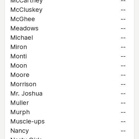
McCartney
--
McCluskey
--
McGhee
--
Meadows
--
Michael
--
Miron
--
Monti
--
Moon
--
Moore
--
Morrison
--
Mr. Joshua
--
Muller
--
Murph
--
Muscle-ups
--
Nancy
--