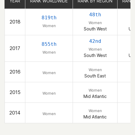
YEAR
YEAR
RANK WORLDWIDE
RANK WORLDWIDE
RANK BY REGION
RANK BY REGION
RANK
RANK
48th
819th
2018
Women
Women
South West
Uni
42nd
855th
2017
Women
Women
South West
Uni
Women
2016
Women
South East
Women
2015
Women
Mid Atlantic
Women
2014
Women
Mid Atlantic