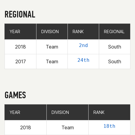
REGIONAL
YEAR
YEAR
DIVISION
DIVISION
RANK
RANK
REGIONAL
REGIONAL
2nd
2018
Team
South
24th
2017
Team
South
GAMES
YEAR
YEAR
DIVISION
DIVISION
RANK
RANK
18th
2018
Team