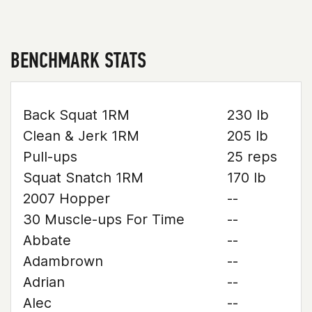
BENCHMARK STATS
Back Squat 1RM
230 lb
Clean & Jerk 1RM
205 lb
Pull-ups
25 reps
Squat Snatch 1RM
170 lb
2007 Hopper
--
30 Muscle-ups For Time
--
Abbate
--
Adambrown
--
Adrian
--
Alec
--