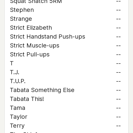
Squat Snatch 5RM
--
Stephen
--
Strange
--
Strict Elizabeth
--
Strict Handstand Push-ups
--
Strict Muscle-ups
--
Strict Pull-ups
--
T
--
T.J.
--
T.U.P.
--
Tabata Something Else
--
Tabata This!
--
Tama
--
Taylor
--
Terry
--