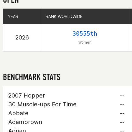
YEAR
YEAR
RANK WORLDWIDE
RANK WORLDWIDE
30555th
2026
Women
BENCHMARK STATS
2007 Hopper
--
30 Muscle-ups For Time
--
Abbate
--
Adambrown
--
Adrian
--