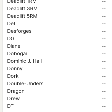
Deadlift 1RM
--
Deadlift 3RM
--
Deadlift 5RM
--
Del
--
Desforges
--
DG
--
Diane
--
Dobogai
--
Dominic J. Hall
--
Donny
--
Dork
--
Double-Unders
--
Dragon
--
Drew
--
DT
--