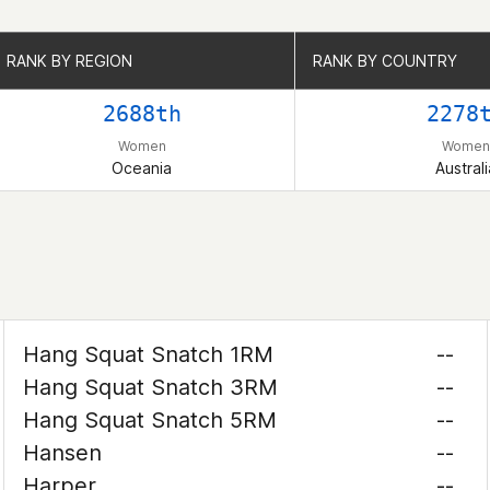
RANK BY REGION
RANK BY REGION
RANK BY COUNTRY
RANK BY COUNTRY
2688th
2278
Women
Women
Oceania
Australi
Hang Squat Snatch 1RM
--
Hang Squat Snatch 3RM
--
Hang Squat Snatch 5RM
--
Hansen
--
Harper
--