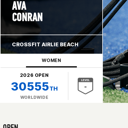
AVA
CONRAN
CROSSFIT AIRLIE BEACH
WOMEN
2026 OPEN
30555
TH
WORLDWIDE
OPEN