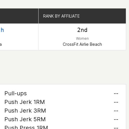
RANK BY AFFILIATE
RANK BY AFFILIATE
th
2nd
Women
a
CrossFit Airlie Beach
Pull-ups
--
Push Jerk 1RM
--
Push Jerk 3RM
--
Push Jerk 5RM
--
Push Press 1RM
--