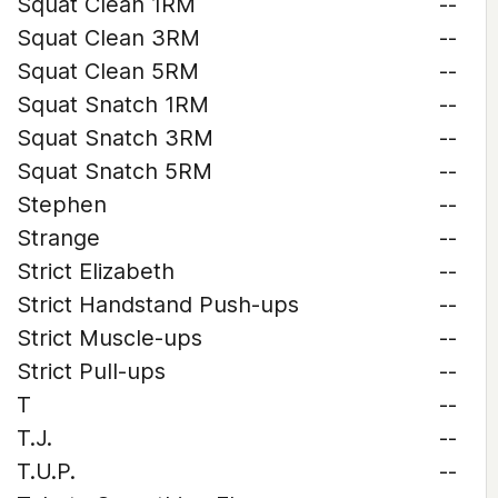
Squat Clean 1RM
--
Squat Clean 3RM
--
Squat Clean 5RM
--
Squat Snatch 1RM
--
Squat Snatch 3RM
--
Squat Snatch 5RM
--
Stephen
--
Strange
--
Strict Elizabeth
--
Strict Handstand Push-ups
--
Strict Muscle-ups
--
Strict Pull-ups
--
T
--
T.J.
--
T.U.P.
--