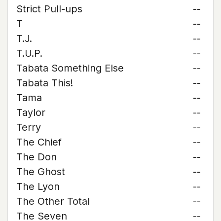
Strict Pull-ups
--
T
--
T.J.
--
T.U.P.
--
Tabata Something Else
--
Tabata This!
--
Tama
--
Taylor
--
Terry
--
The Chief
--
The Don
--
The Ghost
--
The Lyon
--
The Other Total
--
The Seven
--