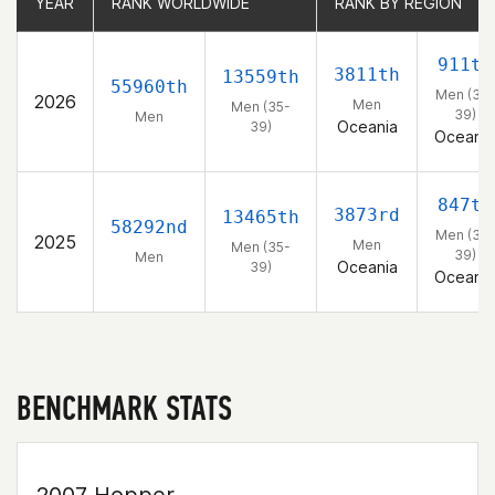
YEAR
YEAR
RANK WORLDWIDE
RANK WORLDWIDE
RANK BY REGION
RANK BY REGION
911th
3811th
13559th
55960th
Men (35-
2026
Men
Men (35-
39)
Men
Oceania
39)
Oceania
847th
3873rd
13465th
58292nd
Men (35-
2025
Men
Men (35-
39)
Men
Oceania
39)
Oceania
BENCHMARK STATS