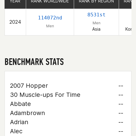
YEAR
YEAR
RANK WORLDWIDE
RANK WORLDWIDE
RANK BY REGION
RANK BY REGION
RANK
RANK
8531st
114072nd
2024
Men
Men
Asia
Korea
BENCHMARK STATS
2007 Hopper
--
30 Muscle-ups For Time
--
Abbate
--
Adambrown
--
Adrian
--
Alec
--