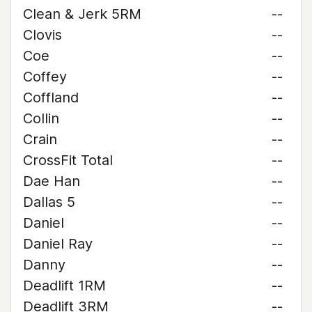
Clean & Jerk 5RM
--
Clovis
--
Coe
--
Coffey
--
Coffland
--
Collin
--
Crain
--
CrossFit Total
--
Dae Han
--
Dallas 5
--
Daniel
--
Daniel Ray
--
Danny
--
Deadlift 1RM
--
Deadlift 3RM
--