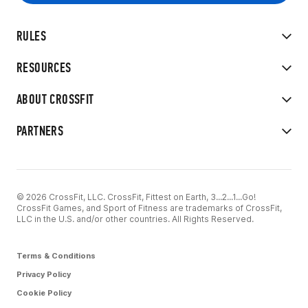
RULES
RESOURCES
ABOUT CROSSFIT
PARTNERS
© 2026 CrossFit, LLC. CrossFit, Fittest on Earth, 3...2...1...Go!
CrossFit Games, and Sport of Fitness are trademarks of CrossFit,
LLC in the U.S. and/or other countries. All Rights Reserved.
Terms & Conditions
Privacy Policy
Cookie Policy