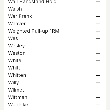
Wall Handstand Hold
--
Walsh
--
War Frank
--
Weaver
--
Weighted Pull-up 1RM
--
Wes
--
Wesley
--
Weston
--
White
--
Whitt
--
Whitten
--
Willy
--
Wilmot
--
Wittman
--
Woehlke
--