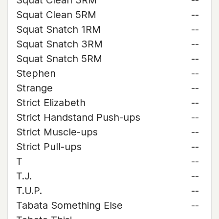
Squat Clean 3RM
--
Squat Clean 5RM
--
Squat Snatch 1RM
--
Squat Snatch 3RM
--
Squat Snatch 5RM
--
Stephen
--
Strange
--
Strict Elizabeth
--
Strict Handstand Push-ups
--
Strict Muscle-ups
--
Strict Pull-ups
--
T
--
T.J.
--
T.U.P.
--
Tabata Something Else
--