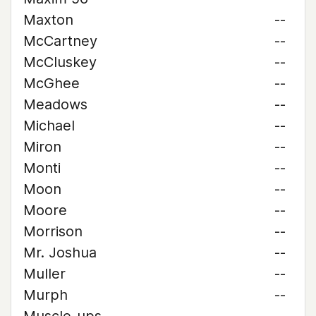
Maxton
--
McCartney
--
McCluskey
--
McGhee
--
Meadows
--
Michael
--
Miron
--
Monti
--
Moon
--
Moore
--
Morrison
--
Mr. Joshua
--
Muller
--
Murph
--