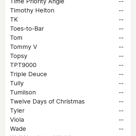
Time Priority Angie
--
Timothy Helton
--
TK
--
Toes-to-Bar
--
Tom
--
Tommy V
--
Topsy
--
TPT9000
--
Triple Deuce
--
Tully
--
Tumilson
--
Twelve Days of Christmas
--
Tyler
--
Viola
--
Wade
--