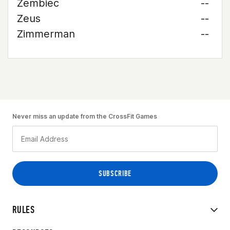
Zembiec
--
Zeus
--
Zimmerman
--
Never miss an update from the CrossFit Games
RULES