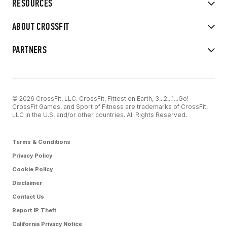
RESOURCES
ABOUT CROSSFIT
PARTNERS
© 2026 CrossFit, LLC. CrossFit, Fittest on Earth, 3...2...1...Go!
CrossFit Games, and Sport of Fitness are trademarks of CrossFit,
LLC in the U.S. and/or other countries. All Rights Reserved.
Terms & Conditions
Privacy Policy
Cookie Policy
Disclaimer
Contact Us
Report IP Theft
California Privacy Notice