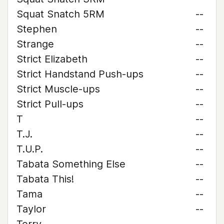
Squat Snatch 5RM
--
Stephen
--
Strange
--
Strict Elizabeth
--
Strict Handstand Push-ups
--
Strict Muscle-ups
--
Strict Pull-ups
--
T
--
T.J.
--
T.U.P.
--
Tabata Something Else
--
Tabata This!
--
Tama
--
Taylor
--