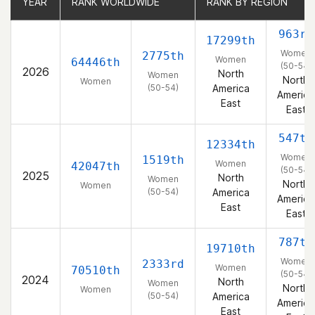
YEAR
YEAR
RANK WORLDWIDE
RANK WORLDWIDE
RANK BY REGION
RANK BY REGION
963rd
17299th
Women
2775th
Women
64446th
(50-54)
2026
North
Women
North
Women
(50-54)
America
America
East
East
547th
12334th
Women
1519th
Women
42047th
(50-54)
2025
North
Women
North
Women
(50-54)
America
America
East
East
787th
19710th
Women
2333rd
Women
70510th
(50-54)
2024
North
Women
North
Women
(50-54)
America
America
East