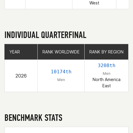
West
INDIVIDUAL QUARTERFINAL
YEAR
YEAR
RANK WORLDWIDE
RANK WORLDWIDE
RANK BY REGION
RANK BY REGION
3208th
10174th
Men
2026
North America
Men
East
BENCHMARK STATS