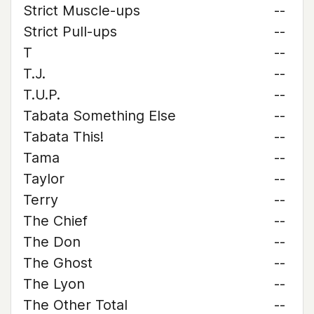
Strict Muscle-ups
--
Strict Pull-ups
--
T
--
T.J.
--
T.U.P.
--
Tabata Something Else
--
Tabata This!
--
Tama
--
Taylor
--
Terry
--
The Chief
--
The Don
--
The Ghost
--
The Lyon
--
The Other Total
--