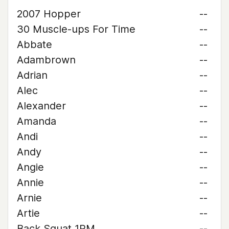
2007 Hopper
--
30 Muscle-ups For Time
--
Abbate
--
Adambrown
--
Adrian
--
Alec
--
Alexander
--
Amanda
--
Andi
--
Andy
--
Angie
--
Annie
--
Arnie
--
Artie
--
Back Squat 1RM
--