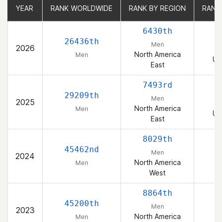
YEAR
YEAR
RANK WORLDWIDE
RANK WORLDWIDE
RANK BY REGION
RANK BY REGION
RANK
RANK
6430th
26436th
Men
2026
North America
Men
Un
East
7493rd
29209th
Men
2025
North America
Men
Un
East
8029th
45462nd
Men
2024
North America
Men
West
8864th
45200th
Men
2023
North America
Men